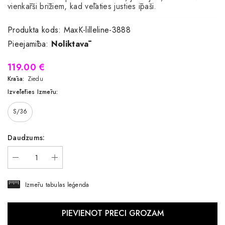
vienkārši brīžiem, kad vēlaties justies īpaši.
Produkta kods:
MaxK-lilleline-3888
Pieejamība:
Noliktavā
119.00 €
Krāsa:
Ziedu
Izvēlēties Izmēru:
S/36
Daudzums:
Izmēru tabulas leģenda