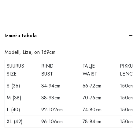
Izmēru tabula
Modell, Liza, on 169cm
SUURUS
RIND
TALJE
PIKKUS
SIZE
BUST
WAIST
LENGT
S (36)
84-94cm
66-72cm
150cm
M (38)
88-98cm
70-76cm
150cm
L (40)
92-102cm
74-80cm
150cm
XL (42)
96-106cm
78-84cm
150cm