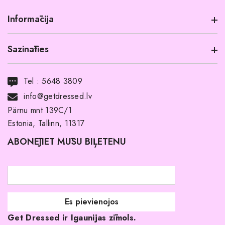
Informācija
Sazināties
Informācija par produktu
Transports
Tel :
5648 3809
Noma ar pirkuma tiesībām
info@getdressed.lv
Par mums
Pärnu mnt 139C/1
Estonia, Tallinn, 11317
Pirkuma noteikumi un nosacījumi
ABONĒJIET MŪSU BIĻETENU
Atgriešanas politika
Līgavas družiņu kleitas
Veikali
Par mani
Get Dressed ir Igaunijas zīmols.
Kāpēc izvēlēties mūs?