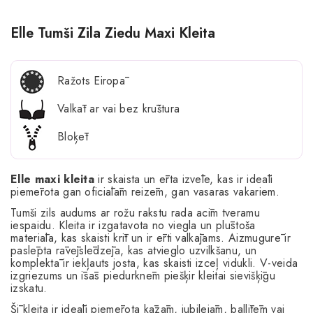
Elle Tumši Zila Ziedu Maxi Kleita
Ražots Eiropā
Valkāt ar vai bez krūštura
Bloķēt
Elle maxi kleita
ir skaista un ērta izvēle, kas ir ideāli
piemērota gan oficiālām reizēm, gan vasaras vakariem.
Tumši zils audums ar rožu rakstu rada acīm tveramu
iespaidu. Kleita ir izgatavota no viegla un plūstoša
materiāla, kas skaisti krīt un ir ērti valkājams. Aizmugurē ir
paslēpta rāvējslēdzēja, kas atvieglo uzvilkšanu, un
komplektā ir iekļauts josta, kas skaisti izceļ vidukli. V-veida
izgriezums un īsās piedurknēm piešķir kleitai sievišķīgu
izskatu.
Šī kleita ir ideāli piemērota kāzām, jubilejām, ballītēm vai