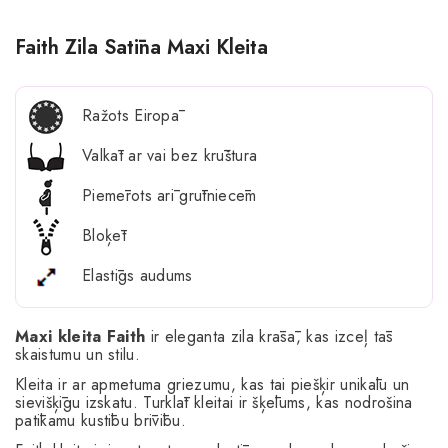
Faith Zila Satīna Maxi Kleita
Ražots Eiropā
Valkāt ar vai bez krūštura
Piemērots arī grūtniecēm
Bloķēt
Elastīgs audums
Maxi kleita Faith
ir eleganta zila krāsā, kas izceļ tās
skaistumu un stilu.
Kleita ir ar apmetuma griezumu, kas tai piešķir unikālu un
sievišķīgu izskatu. Turklāt kleitai ir šķēlums, kas nodrošina
patīkamu kustību brīvību.