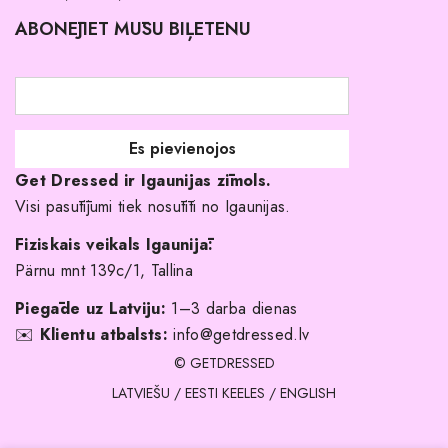
Pirkuma noteikumi un nosacījumi
ABONĒJIET MŪSU BIĻETENU
Atgriešanas politika
Līgavas družiņu kleitas
Veikali
Par mani
Get Dressed ir Igaunijas zīmols.
Kāpēc izvēlēties mūs?
Visi pasūtījumi tiek nosūtīti no Igaunijas.
Fiziskais veikals Igaunijā:
Pärnu mnt 139c/1, Tallina
Piegāde uz Latviju:
1–3 darba dienas
✉️
Klientu atbalsts:
info@getdressed.lv
© GETDRESSED
LATVIEŠU
/
EESTI KEELES
/
ENGLISH