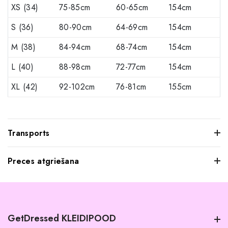
XS (34)
75-85cm
60-65cm
154cm
S (36)
80-90cm
64-69cm
154cm
M (38)
84-94cm
68-74cm
154cm
L (40)
88-98cm
72-77cm
154cm
XL (42)
92-102cm
76-81cm
155cm
Transports
Preces atgriešana
Mēs saprotam, ka dažkārt pasūtītie apģērbi var jūs neatstāt
iespaidu, kad tos pielaikojat. Neuztraucieties, jūs varat
atgriezt mums visus produktus, kurus nevēlaties paturēt.
GetDressed KLEIDIPOOD