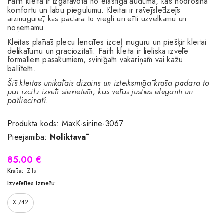
Faith kleita ir izgatavota no elastīga auduma, kas nodrošina
komfortu un labu piegulumu. Kleitai ir rāvējslēdzējs
aizmugurē, kas padara to viegli un ērti uzvelkamu un
noņemamu.
Kleitas plānās plecu lencītes izceļ muguru un piešķir kleitai
delikātumu un graciozitāti. Faith kleita ir lieliska izvēle
formāliem pasākumiem, svinīgām vakariņām vai kāzu
ballītēm.
Šīs kleitas unikālais dizains un izteiksmīgā krāsa padara to
par izcilu izvēli sievietēm, kas vēlas justies eleganti un
pārliecināti.
Produkta kods:
MaxK-sinine-3067
Pieejamība:
Noliktavā
85.00 €
Krāsa:
Zils
Izvēlēties Izmēru:
XL/42