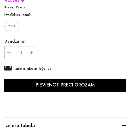
95.00 €
Krāsa:
Pelēks
Izvēlēties Izmēru:
M/38
Daudzums:
Izmēru tabulas leģenda
Izmēru tabula