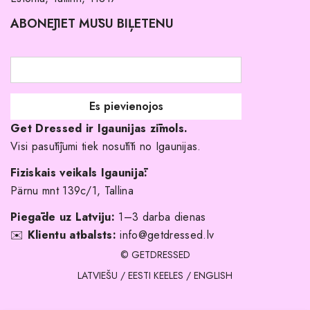
Pirkuma noteikumi un nosacījumi
ABONĒJIET MŪSU BIĻETENU
Atgriešanas politika
Līgavas družiņu kleitas
Veikali
Par mani
Get Dressed ir Igaunijas zīmols.
Kāpēc izvēlēties mūs?
Visi pasūtījumi tiek nosūtīti no Igaunijas.
Fiziskais veikals Igaunijā:
Pärnu mnt 139c/1, Tallina
Piegāde uz Latviju:
1–3 darba dienas
✉️
Klientu atbalsts:
info@getdressed.lv
© GETDRESSED
LATVIEŠU
/
EESTI KEELES
/
ENGLISH