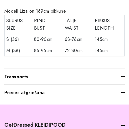
Modell Liza on 169cm pikkune
SUURUS
RIND
TALJE
PIKKUS
SIZE
BUST
WAIST
LENGTH
S (36)
80-90cm
68-76cm
145cm
M (38)
86-96cm
72-80cm
145cm
Transports
Preces atgriešana
Mēs saprotam, ka dažkārt pasūtītie apģērbi var jūs neatstāt
iespaidu, kad tos pielaikojat. Neuztraucieties, jūs varat
atgriezt mums visus produktus, kurus nevēlaties paturēt.
GetDressed KLEIDIPOOD