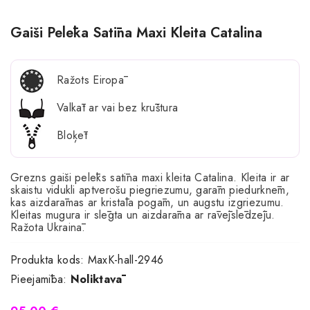
Gaiši Pelēka Satīna Maxi Kleita Catalina
Ražots Eiropā
Valkāt ar vai bez krūštura
Bloķēt
Grezns gaiši pelēks satīna maxi kleita Catalina. Kleita ir ar
skaistu vidukli aptverošu piegriezumu, garām piedurknēm,
kas aizdarāmas ar kristāla pogām, un augstu izgriezumu.
Kleitas mugura ir slēgta un aizdarāma ar rāvējslēdzēju.
Ražota Ukrainā.
Produkta kods:
MaxK-hall-2946
Pieejamība:
Noliktavā