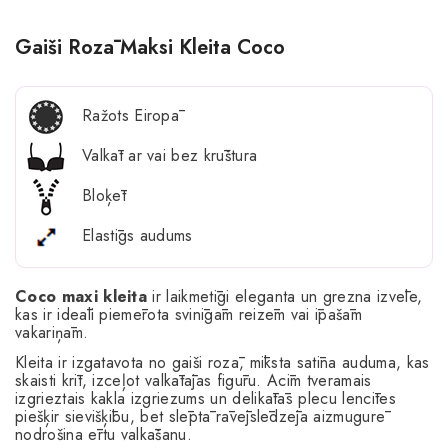
Gaiši Rozā Maksi Kleita Coco
Ražots Eiropā
Valkāt ar vai bez krūštura
Bloķēt
Elastīgs audums
Coco maxi kleita
ir laikmetīgi eleganta un grezna izvēle,
kas ir ideāli piemērota svinīgām reizēm vai īpašām
vakariņām.
Kleita ir izgatavota no gaiši rozā, mīksta satīna auduma, kas
skaisti krīt, izceļot valkātājas figūru. Acīm tveramais
izgrieztais kakla izgriezums un delikātās plecu lencītes
piešķir sievišķību, bet slēptā rāvējslēdzēja aizmugurē
nodrošina ērtu valkāšanu.