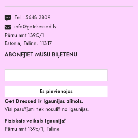
Transports
Tel :
5648 3809
Noma ar pirkuma tiesībām
info@getdressed.lv
Par mums
Pärnu mnt 139C/1
Estonia, Tallinn, 11317
Pirkuma noteikumi un nosacījumi
ABONĒJIET MŪSU BIĻETENU
Atgriešanas politika
Līgavas družiņu kleitas
Veikali
Par mani
Get Dressed ir Igaunijas zīmols.
Kāpēc izvēlēties mūs?
Visi pasūtījumi tiek nosūtīti no Igaunijas.
Fiziskais veikals Igaunijā:
Pärnu mnt 139c/1, Tallina