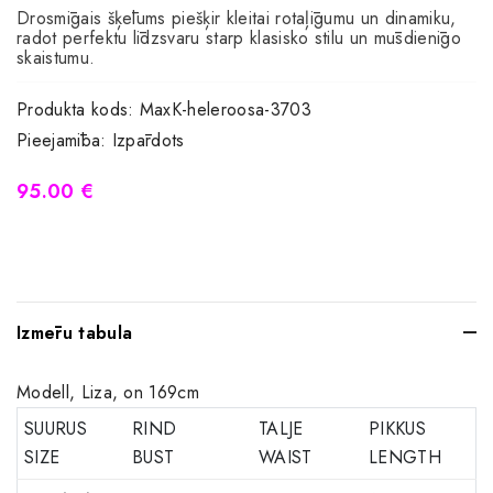
Drosmīgais šķēlums piešķir kleitai rotaļīgumu un dinamiku,
radot perfektu līdzsvaru starp klasisko stilu un mūsdienīgo
skaistumu.
Produkta kods:
MaxK-heleroosa-3703
Pieejamība:
Izpārdots
95.00 €
Izmēru tabula
Modell, Liza, on 169cm
SUURUS
RIND
TALJE
PIKKUS
SIZE
BUST
WAIST
LENGTH