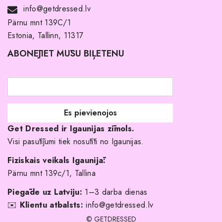
Noma ar pirkuma tiesībām
info@getdressed.lv
Par mums
Pärnu mnt 139C/1
Estonia, Tallinn, 11317
Pirkuma noteikumi un nosacījumi
ABONĒJIET MŪSU BIĻETENU
Atgriešanas politika
Līgavas družiņu kleitas
Veikali
Par mani
Get Dressed ir Igaunijas zīmols.
Kāpēc izvēlēties mūs?
Visi pasūtījumi tiek nosūtīti no Igaunijas.
Fiziskais veikals Igaunijā:
Pärnu mnt 139c/1, Tallina
Piegāde uz Latviju:
1–3 darba dienas
✉️
Klientu atbalsts:
info@getdressed.lv
© GETDRESSED