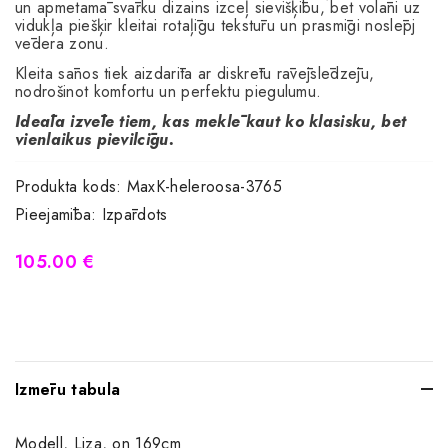
un apmetamā svārku dizains izceļ sievišķību, bet volāni uz
vidukļa piešķir kleitai rotaļīgu tekstūru un prasmīgi noslēpj
vēdera zonu.
Kleita sānos tiek aizdarīta ar diskrētu rāvējslēdzēju,
nodrošinot komfortu un perfektu piegulumu.
Ideāla izvēle tiem, kas meklē kaut ko klasisku, bet
vienlaikus pievilcīgu.
Produkta kods:
MaxK-heleroosa-3765
Pieejamība:
Izpārdots
105.00 €
Izmēru tabula
Modell, Liza, on 169cm