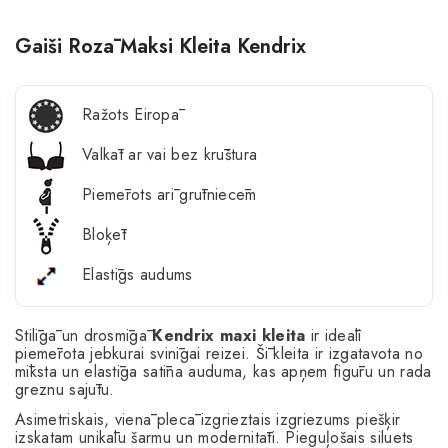
Gaiši Rozā Maksi Kleita Kendrix
Ražots Eiropā
Valkāt ar vai bez krūštura
Piemērots arī grūtniecēm
Bloķēt
Elastīgs audums
Stilīgā un drosmīgā
Kendrix maxi kleita
ir ideāli
piemērota jebkurai svinīgai reizei. Šī kleita ir izgatavota no
mīksta un elastīga satīna auduma, kas apņem figūru un rada
greznu sajūtu.
Asimetriskais, vienā plecā izgrieztais izgriezums piešķir
izskatam unikālu šarmu un modernitāti. Pieguļošais siluets