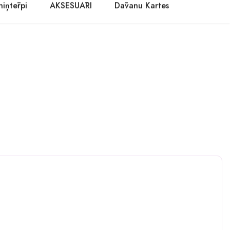
niņtērpi
AKSESUĀRI
Dāvanu Kartes