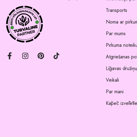
Transports
Noma ar pirkum
Par mums
Pirkuma noteik
Atgriešanas pol
Līgavas družiņu
Veikali
Par mani
Kāpēc izvēlēti