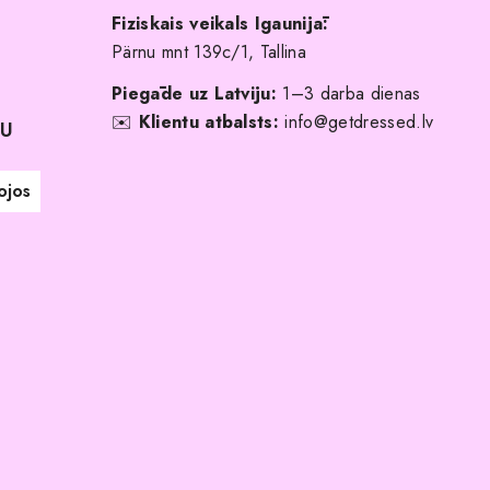
Fiziskais veikals Igaunijā:
Pärnu mnt 139c/1, Tallina
Piegāde uz Latviju:
1–3 darba dienas
✉️
Klientu atbalsts:
info@getdressed.lv
NU