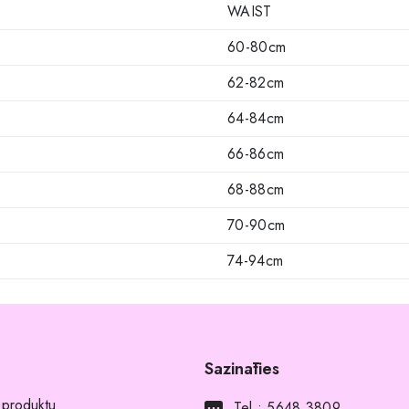
WAIST
60-80cm
62-82cm
64-84cm
66-86cm
68-88cm
70-90cm
74-94cm
Sazināties
 produktu
Tel :
5648 3809