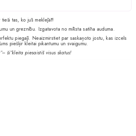
r tieši tas, ko jūs meklējāt!
rdzumu un greznību. Izgatavota no mīksta satīna auduma.
fektu piegāji. Neaizmirstiet par saskaņoto jostu, kas izcels
lums piešķir kleitai pikantumu un svaigumu.
 šī kleita piesaistīs visus skatus!