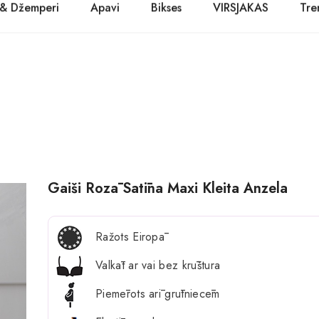
 & Džemperi
Apavi
Bikses
VIRSJAKAS
Tre
PASŪTĪT TŪLĪT! Prece tiks piegādāta 1-3 dienu laikā.
Kurpes
Džinsi
Jakas
Zābaki
Žaketes
Balerīnas
Sandales
Gaiši Rozā Satīna Maxi Kleita Anzela
Ražots Eiropā
Valkāt ar vai bez krūštura
Piemērots arī grūtniecēm