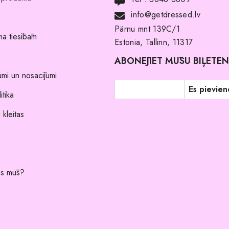
info@getdressed.lv
Pärnu mnt 139C/1
a tiesībām
Estonia, Tallinn, 11317
ABONĒJIET MŪSU BIĻETE
umi un nosacījumi
itika
 kleitas
es mūs?