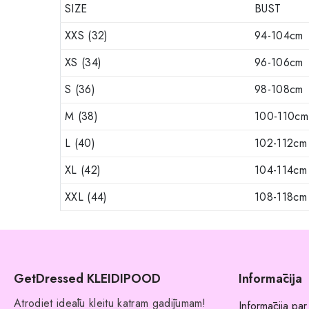
SIZE
BUST
XXS (32)
94-104cm
XS (34)
96-106cm
S (36)
98-108cm
M (38)
100-110cm
L (40)
102-112cm
XL (42)
104-114cm
XXL (44)
108-118cm
GetDressed KLEIDIPOOD
Informācija
Atrodiet ideālu kleitu katram gadījumam!
Informācija par