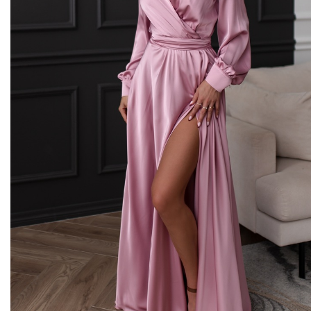
Midi kleitas
Vakarkleitas
Maxi kleitas
Skater kleitas
Mini kleitas
Adīt kleitas