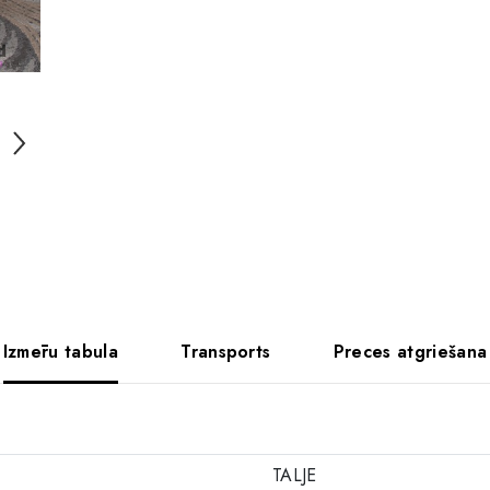
Izmēru tabula
Transports
Preces atgriešana
TALJE