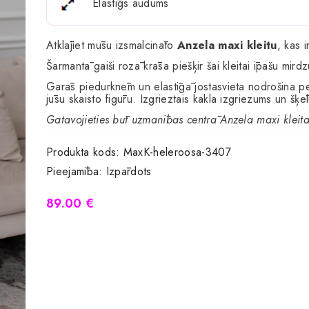
Elastīgs audums
Atklājiet mūsu izsmalcināto
Anzela maxi kleitu
, kas i
Šarmantā gaiši rozā krāsa piešķir šai kleitai īpašu mi
Garās piedurknēm un elastīgā jostasvieta nodrošina per
jūsu skaisto figūru. Izgrieztais kakla izgriezums un šķē
Gatavojieties būt uzmanības centrā Anzela maxi kleitā –
Produkta kods:
MaxK-heleroosa-3407
Pieejamība:
Izpārdots
89.00 €