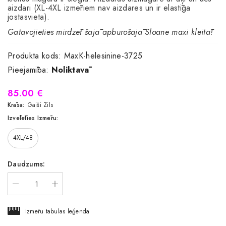
aizdari (XL-4XL izmēriem nav aizdares un ir elastīga
jostasvieta).
Gatavojieties mirdzēt šajā apburošajā Sloane maxi kleitā!
Produkta kods:
MaxK-helesinine-3725
Pieejamība:
Noliktavā
85.00 €
Krāsa:
Gaiši Zils
Izvēlēties Izmēru:
4XL/48
Daudzums:
Izmēru tabulas leģenda