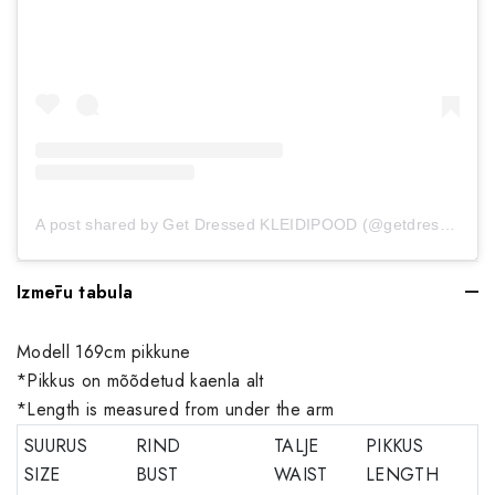
A post shared by Get Dressed KLEIDIPOOD (@getdressed.ee)
Izmēru tabula
Modell 169cm pikkune
*Pikkus on mõõdetud kaenla alt
*Length is measured from under the arm
SUURUS
RIND
TALJE
PIKKUS
SIZE
BUST
WAIST
LENGTH