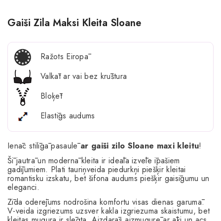
Gaiši Zila Maksi Kleita Sloane
Ražots Eiropā
Valkāt ar vai bez krūštura
Bloķēt
Elastīgs audums
Ienāc stilīgā pasaulē
ar gaiši zilo Sloane maxi kleitu
!
Šī jautrā un modernā kleita ir ideāla izvēle īpašiem
gadījumiem. Plati tauriņveida piedurkņi piešķir kleitai
romantisku izskatu, bet šifona audums piešķir gaisīgumu un
eleganci.
Zīda oderējums nodrošina komfortu visas dienas garumā.
V-veida izgriezums uzsver kakla izgriezuma skaistumu, bet
kleitas mugura ir slēgta. Aizdarās aizmugurē ar āķi un acs