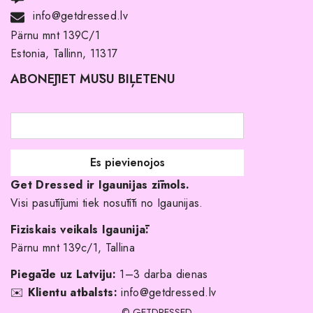
Noma ar pirkuma tiesībām
info@getdressed.lv
Par mums
Pärnu mnt 139C/1
Estonia, Tallinn, 11317
Pirkuma noteikumi un nosacījumi
ABONĒJIET MŪSU BIĻETENU
Atgriešanas politika
Līgavas družiņu kleitas
Veikali
Par mani
Get Dressed ir Igaunijas zīmols.
Kāpēc izvēlēties mūs?
Visi pasūtījumi tiek nosūtīti no Igaunijas.
Fiziskais veikals Igaunijā:
Pärnu mnt 139c/1, Tallina
Piegāde uz Latviju:
1–3 darba dienas
✉️
Klientu atbalsts:
info@getdressed.lv
© GETDRESSED