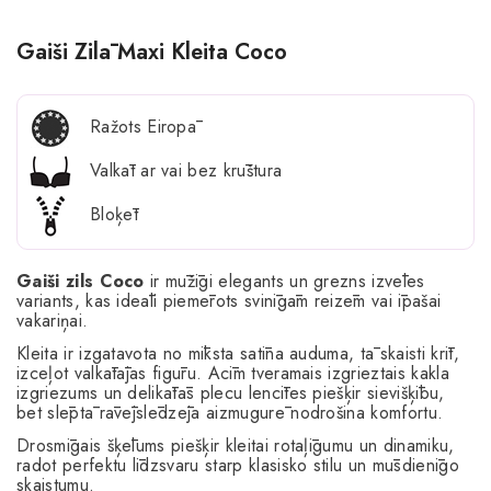
Gaiši Zilā Maxi Kleita Coco
Ražots Eiropā
Valkāt ar vai bez krūštura
Bloķēt
Gaiši zils Coco
ir mūžīgi elegants un grezns izvēles
variants, kas ideāli piemērots svinīgām reizēm vai īpašai
vakariņai.
Kleita ir izgatavota no mīksta satīna auduma, tā skaisti krīt,
izceļot valkātājas figūru. Acīm tveramais izgrieztais kakla
izgriezums un delikātās plecu lencītes piešķir sievišķību,
bet slēptā rāvējslēdzēja aizmugurē nodrošina komfortu.
Drosmīgais šķēlums piešķir kleitai rotaļīgumu un dinamiku,
radot perfektu līdzsvaru starp klasisko stilu un mūsdienīgo
skaistumu.