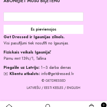
ABONĒJIET MŪSU BIĻETENU
Atgriešanas politika
Līgavas družiņu kleitas
Veikali
Par mani
Get Dressed ir Igaunijas zīmols.
Kāpēc izvēlēties mūs?
Visi pasūtījumi tiek nosūtīti no Igaunijas.
Fiziskais veikals Igaunijā:
Pärnu mnt 139c/1, Tallina
Piegāde uz Latviju:
1–3 darba dienas
✉️
Klientu atbalsts:
info@getdressed.lv
© GETDRESSED
LATVIEŠU
/
EESTI KEELES
/
ENGLISH
0 
0
IEPIRKU