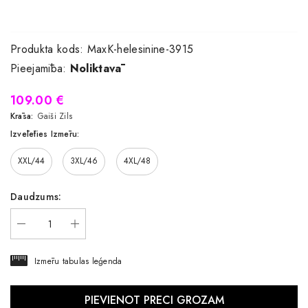
Produkta kods:
MaxK-helesinine-3915
Pieejamība:
Noliktavā
109.00 €
Krāsa:
Gaiši Zils
Izvēlēties Izmēru:
XXL/44
3XL/46
4XL/48
Daudzums:
Izmēru tabulas leģenda