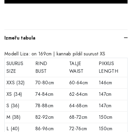
Izmēru tabula
Modell Liza: on 169cm | kannab pildil suurust XS
SUURUS
RIND
TALJE
PIKKUS
SIZE
BUST
WAIST
LENGTH
XXS (32)
70-80cm
60-64cm
146cm
XS (34)
74-84cm
62-64cm
147cm
S (36)
78-88cm
64-68cm
147cm
M (38)
82-92cm
68-72cm
150cm
L (40)
86-96cm
72-76cm
150cm