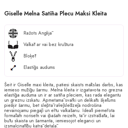
Giselle Melna Satīna Plecu Maksi Kleita
Ražots Anglijā
Valkāt ar vai bez krūštura
Bloķēt
Elastīgs audums
Šeit ir Giselle maxi kleita, patiesi skaists mākslas darbs, kas
iemieso mūžīgu šarmu. Melna kleita ir izgatavota no grezna
elastīga auduma un ir ar satīna pleciem, kas rada elegantu
un greznu izskatu. Apmetamā svārki un delikāts šķēlums
piešķir šarmu, bet slēptā rāvējslēdzēja nodrošina
nevainojamu piegāji un ērtu valkāšanu. Ideāli piemērota
formālām norisēm vai īpašām reizēm, tā ir izstrādāta, lai
būtu skaista un šarmanta, iemiesojot eleganci un
izsmalcinātību katrā detaļā.