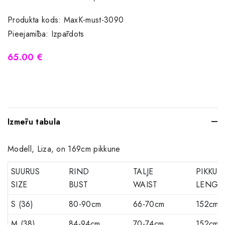
Produkta kods:
MaxK-must-3090
Pieejamība:
Izpārdots
65.00 €
Izmēru tabula
Modell, Liza, on 169cm pikkune
SUURUS
RIND
TALJE
PIKKUS
SIZE
BUST
WAIST
LENGT
S (36)
80-90cm
66-70cm
152cm
M (38)
84-94cm
70-74cm
152cm