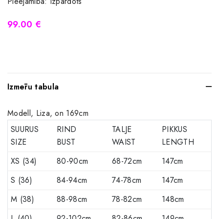
Pieejamība:
Izpārdots
99.00 €
Izmēru tabula
Modell, Liza, on 169cm
SUURUS
RIND
TALJE
PIKKUS
SIZE
BUST
WAIST
LENGTH
XS (34)
80-90cm
68-72cm
147cm
S (36)
84-94cm
74-78cm
147cm
M (38)
88-98cm
78-82cm
148cm
L (40)
92-102cm
82-86cm
149cm