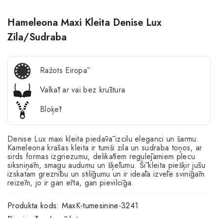
Hameleona Maxi Kleita Denise Lux
Zila/sudraba
Ražots Eiropā
Valkāt ar vai bez krūštura
Bloķēt
Denise Lux maxi kleita piedāvā izcilu eleganci un šarmu.
Kameleona krāsas kleita ir tumši zila un sudraba toņos, ar
sirds formas izgriezumu, delikātiem regulējamiem plecu
siksniņām, smagu audumu un šķēlumu. Šī kleita piešķir jūsu
izskatam greznību un stilīgumu un ir ideāla izvēle svinīgām
reizēm, jo ir gan ērta, gan pievilcīga.
Produkta kods:
MaxK-tumesinine-3241