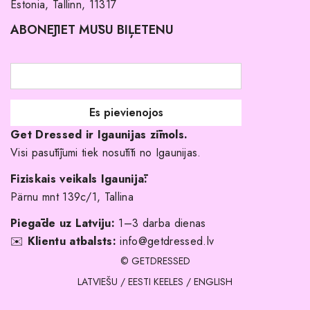
Estonia, Tallinn, 11317
Pirkuma noteikumi un nosacījumi
ABONĒJIET MŪSU BIĻETENU
Atgriešanas politika
Līgavas družiņu kleitas
Veikali
Par mani
Get Dressed ir Igaunijas zīmols.
Kāpēc izvēlēties mūs?
Visi pasūtījumi tiek nosūtīti no Igaunijas.
Fiziskais veikals Igaunijā:
Pärnu mnt 139c/1, Tallina
Piegāde uz Latviju:
1–3 darba dienas
✉️
Klientu atbalsts:
info@getdressed.lv
© GETDRESSED
LATVIEŠU
/
EESTI KEELES
/
ENGLISH