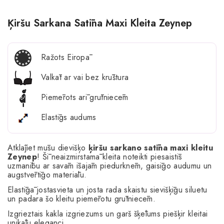
Ķiršu Sarkana Satīna Maxi Kleita Zeynep
Ražots Eiropā
Valkāt ar vai bez krūštura
Piemērots arī grūtniecēm
Elastīgs audums
Atklājiet mūsu dievišķo
ķiršu sarkano satīna maxi kleitu
Zeynep
! Šī neaizmirstamā kleita noteikti piesaistīs
uzmanību ar savām īsajām piedurknēm, gaisīgo audumu un
augstvērtīgo materiālu.
Elastīgā jostasvieta un josta rada skaistu sievišķīgu siluetu
un padara šo kleitu piemērotu grūtniecēm.
Izgrieztais kakla izgriezums un garš šķēlums piešķir kleitai
unikālu eleganci.