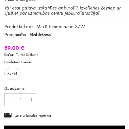
Vai esat gatava izskatīties apburoši? Izvēlieties Zeynep un
kļūstiet par uzmanības centru jebkurā situācijā!
Produkta kods:
MaxK-tumepunane-3727
Pieejamība:
Noliktavā
89.00 €
Krāsa:
Tumši Sarkans
Izvēlēties Izmēru:
XS/34
Daudzums:
Izmēru tabulas leģenda