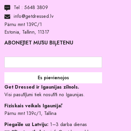
Transports
Tel :
5648 3809
Noma ar pirkuma tiesībām
info@getdressed.lv
Par mums
Pärnu mnt 139C/1
Estonia, Tallinn, 11317
Pirkuma noteikumi un nosacījumi
ABONĒJIET MŪSU BIĻETENU
Atgriešanas politika
Līgavas družiņu kleitas
Veikali
Par mani
Get Dressed ir Igaunijas zīmols.
Kāpēc izvēlēties mūs?
Visi pasūtījumi tiek nosūtīti no Igaunijas.
Fiziskais veikals Igaunijā:
Pärnu mnt 139c/1, Tallina
Piegāde uz Latviju:
1–3 darba dienas