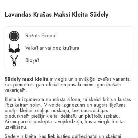
Lavandas Krāsas Maksi Kleita Sädely
Ražots Eiropā
Valkāt ar vai bez krūštura
Bloķēt
Sädely maxi kleita
ir viegls un sievišķīgs izvēles variants,
kas piemērots gan oficiāliem pasākumiem, gan īpašām
vakariņām.
Kleita ir izgatavota no mīksta šifona, tā skaisti krīt un kustas
līdzi katram solim. V-veida izgriezums un augsts šķēlums
piešķir kleitai rotaļīgu noskaņu, bet caurspīdīgās
piedurknēm piešķir kleitai delikātu un plūstošu izskatu.
Aizmugurē ir paslēpta rāvējslēdzēja, kas atvieglo kleitas
uzvilkšanu.
Sädely ir kleita, kas liek justies pārliecinātai un skaistai