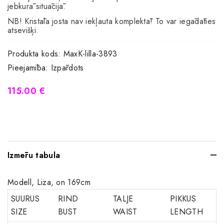
jebkurā situācijā.
NB! Kristāla josta nav iekļauta komplektā! To var iegādāties
atsevišķi.
Produkta kods:
MaxK-lilla-3893
Pieejamība:
Izpārdots
115.00 €
Izmēru tabula
Modell, Liza, on 169cm
SUURUS
RIND
TALJE
PIKKUS
SIZE
BUST
WAIST
LENGTH