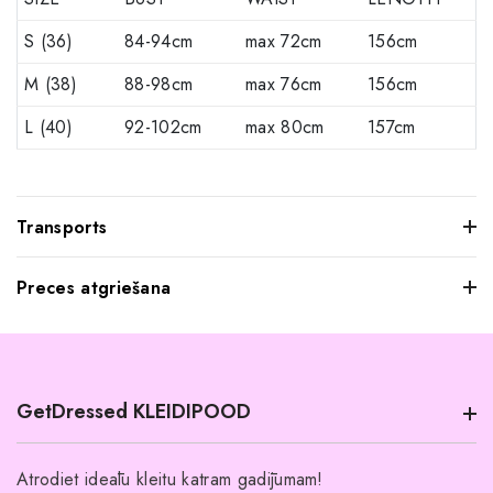
S (36)
84-94cm
max 72cm
156cm
M (38)
88-98cm
max 76cm
156cm
L (40)
92-102cm
max 80cm
157cm
Transports
Preces atgriešana
Mēs saprotam, ka dažkārt pasūtītie apģērbi var jūs neatstāt
iespaidu, kad tos pielaikojat. Neuztraucieties, jūs varat
atgriezt mums visus produktus, kurus nevēlaties paturēt.
GetDressed KLEIDIPOOD
Tomēr mēs lūdzam jūs ievērot šādus nosacījumus:
Preces ir jāatgriež 14 dienu laikā pēc piegādes.
Atrodiet ideālu kleitu katram gadījumam!