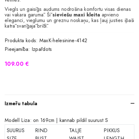
Viegls un gaisīgs audums nodrošina komfortu visas dienas
vai vakara garumā. Šī
sieviešu maxi kleita
apvieno
eleganci, vieglumu un greznu noskaņu, kas ļauj justies īpaši
katrā svarīgajā brīdī.
Produkta kods:
MaxK-helesinine-4142
Pieejamība:
Izpārdots
109.00 €
Izmēru tabula
Modell Liza: on 169cm | kannab pildil suurust S
SUURUS
RIND
TALJE
PIKKUS
SIZE
BUST
WAIST
LENGTH