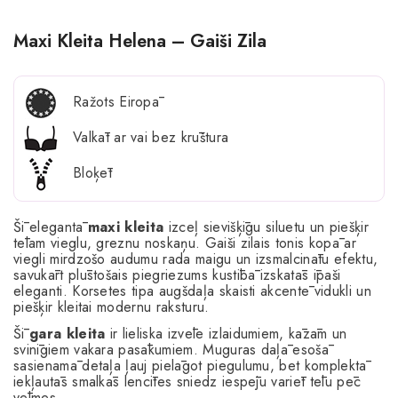
Maxi Kleita Helena – Gaiši Zila
Ražots Eiropā
Valkāt ar vai bez krūštura
Bloķēt
Šī elegantā
maxi kleita
izceļ sievišķīgu siluetu un piešķir
tēlam vieglu, greznu noskaņu. Gaiši zilais tonis kopā ar
viegli mirdzošo audumu rada maigu un izsmalcinātu efektu,
savukārt plūstošais piegriezums kustībā izskatās īpaši
eleganti. Korsetes tipa augšdaļa skaisti akcentē vidukli un
piešķir kleitai modernu raksturu.
Šī
gara kleita
ir lieliska izvēle izlaidumiem, kāzām un
svinīgiem vakara pasākumiem. Muguras daļā esošā
sasienamā detaļa ļauj pielāgot piegulumu, bet komplektā
iekļautās smalkās lencītes sniedz iespēju variēt tēlu pēc
vēlmes.