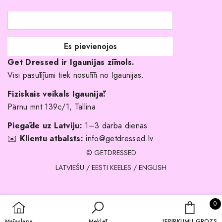
Līgavas družiņu kleitas
Veikali
Par mani
Get Dressed ir Igaunijas zīmols.
Kāpēc izvēlēties mūs?
Visi pasūtījumi tiek nosūtīti no Igaunijas.
Fiziskais veikals Igaunijā:
Pärnu mnt 139c/1, Tallina
Piegāde uz Latviju:
1–3 darba dienas
✉️
Klientu atbalsts:
info@getdressed.lv
© GETDRESSED
LATVIEŠU
/
EESTI KEELES
/
ENGLISH
0 
0
IEPIRKU
Mājaslapa
Meklēt
IEPIRKUMU GROZS