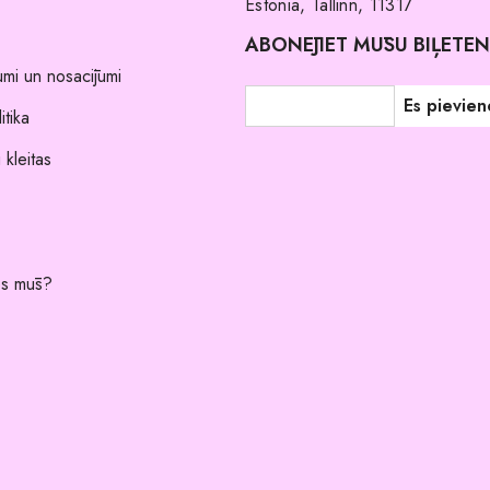
Estonia, Tallinn, 11317
ABONĒJIET MŪSU BIĻETE
umi un nosacījumi
itika
 kleitas
es mūs?