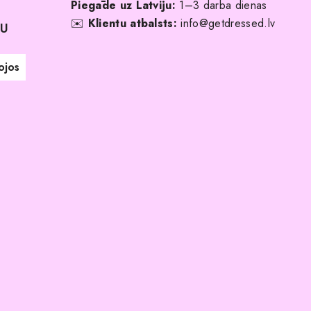
Piegāde uz Latviju:
1–3 darba dienas
✉️
Klientu atbalsts:
info@getdressed.lv
NU