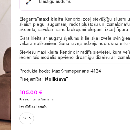
Elastīgs audums
Elegantā
maxi kleita
Kendrix izceļ sievišķīgu siluetu 
skaisti pieguļ augumam, radot plūstošu un izsmalcinātu
akcentu, savukārt sānu krokojumi eleganti izceļ figūru.
Gara kleita ar augstu šķēlumu ir lieliska izvēle svinīg
vakara notikumiem. Sānu rāvējslēdzējs nodrošina ērtu 
Sieviešu maxi kleita Kendrix ir radīta sievietei, kura v
iecienītais modelis apvieno drosmīgu dizainu ar izsmal
Produkta kods:
MaxK-tumepunane-4124
Pieejamība:
Noliktavā
105.00 €
Krāsa:
Tumši Sarkans
Izvēlēties Izmēru:
S/36