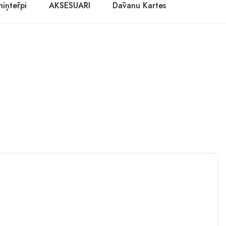
niņtērpi
AKSESUĀRI
Dāvanu Kartes