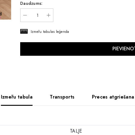
Daudzums:
Izmēru tabulas leģenda
Izmēru tabula
Transports
Preces atgriešana
TALJE