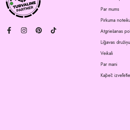
Par mums
Pirkuma noteik
Atgriešanas pol
Līgavas družiņu
Veikali
Par mani
Kāpēc izvēlēti