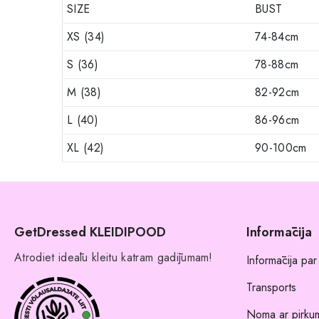
SIZE
BUST
XS (34)
74-84cm
S (36)
78-88cm
M (38)
82-92cm
L (40)
86-96cm
XL (42)
90-100cm
GetDressed KLEIDIPOOD
Informācija
Atrodiet ideālu kleitu katram gadījumam!
Informācija par
Transports
Noma ar pirkum