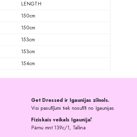
LENGTH
150cm
150cm
153cm
153cm
154cm
Get Dressed ir Igaunijas zīmols.
Visi pasūtījumi tiek nosūtīti no Igaunijas.
Fiziskais veikals Igaunijā:
Pärnu mnt 139c/1, Tallina