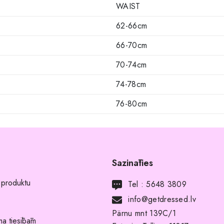
WAIST
62-66cm
66-70cm
70-74cm
74-78cm
76-80cm
Sazināties
 produktu
Tel :
5648 3809
info@getdressed.lv
Pärnu mnt 139C/1
a tiesībām