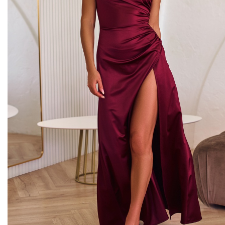
Midi kleitas
Vakarkleitas
Maxi kleitas
Skater kleitas
Mini kleitas
Adīt kleitas