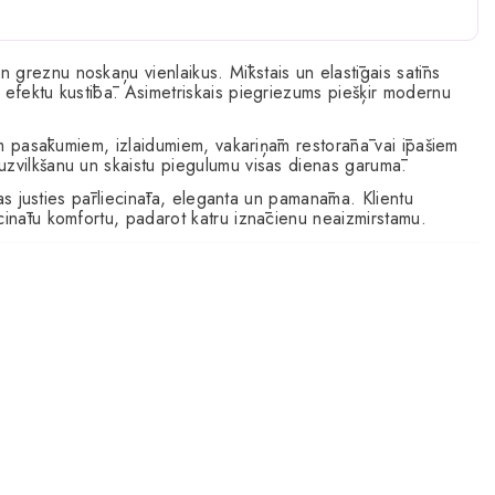
un greznu noskaņu vienlaikus. Mīkstais un elastīgais satīns
 efektu kustībā. Asimetriskais piegriezums piešķir modernu
iem pasākumiem, izlaidumiem, vakariņām restorānā vai īpašiem
uzvilkšanu un skaistu piegulumu visas dienas garumā.
ēlas justies pārliecināta, eleganta un pamanāma. Klientu
cinātu komfortu, padarot katru iznācienu neaizmirstamu.