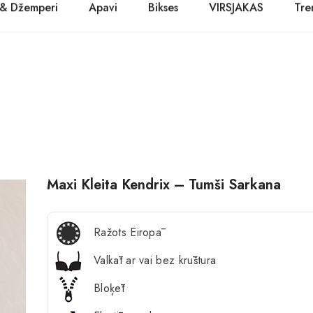
 & Džemperi
Apavi
Bikses
VIRSJAKAS
Tre
PASŪTĪT TŪLĪT! Prece tiks piegādāta 1-3 dienu laikā.
Kurpes
Džinsi
Jakas
Zābaki
Žaketes
Balerīnas
Sandales
Maxi Kleita Kendrix – Tumši Sarkana
Ražots Eiropā
Valkāt ar vai bez krūštura
Bloķēt