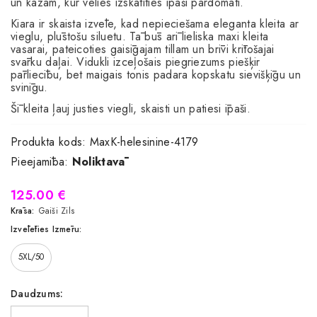
un kāzām, kur vēlies izskatīties īpaši pārdomāti.
Kiara ir skaista izvēle, kad nepieciešama eleganta kleita ar
vieglu, plūstošu siluetu. Tā būs arī lieliska maxi kleita
vasarai, pateicoties gaisīgajam tillam un brīvi krītošajai
svārku daļai. Vidukli izceļošais piegriezums piešķir
pārliecību, bet maigais tonis padara kopskatu sievišķīgu un
svinīgu.
Šī kleita ļauj justies viegli, skaisti un patiesi īpaši.
Produkta kods:
MaxK-helesinine-4179
Pieejamība:
Noliktavā
125.00 €
Krāsa:
Gaiši Zils
Izvēlēties Izmēru:
5XL/50
Daudzums: