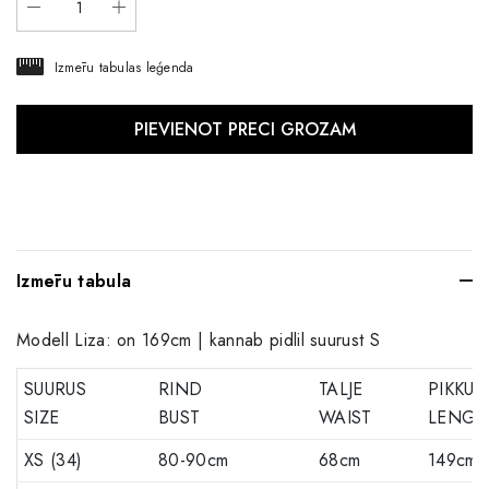
Izmēru tabulas leģenda
Izmēru tabula
Modell Liza: on 169cm | kannab pidlil suurust S
SUURUS
RIND
TALJE
PIKKUS
SIZE
BUST
WAIST
LENGT
XS (34)
80-90cm
68cm
149cm