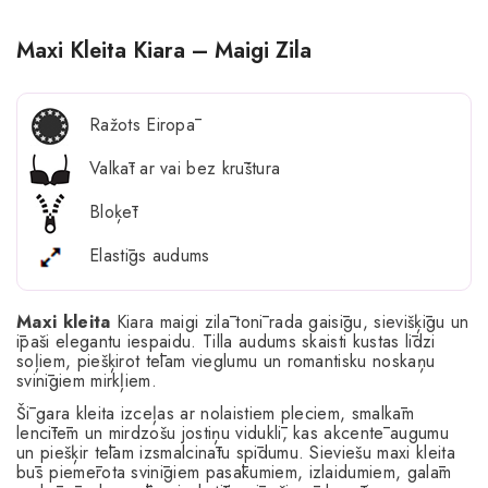
Maxi Kleita Kiara – Maigi Zila
Ražots Eiropā
Valkāt ar vai bez krūštura
Bloķēt
Elastīgs audums
Maxi kleita
Kiara maigi zilā tonī rada gaisīgu, sievišķīgu un
īpaši elegantu iespaidu. Tilla audums skaisti kustas līdzi
soļiem, piešķirot tēlam vieglumu un romantisku noskaņu
svinīgiem mirkļiem.
Šī gara kleita izceļas ar nolaistiem pleciem, smalkām
lencītēm un mirdzošu jostiņu viduklī, kas akcentē augumu
un piešķir tēlam izsmalcinātu spīdumu. Sieviešu maxi kleita
būs piemērota svinīgiem pasākumiem, izlaidumiem, galām