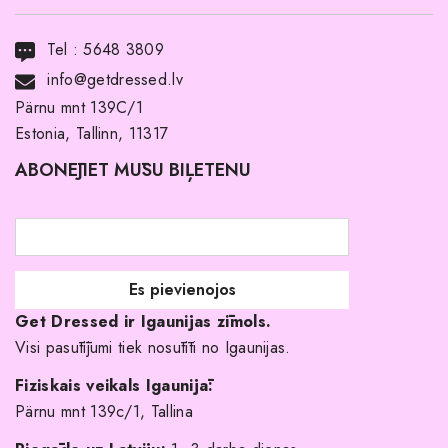
Transports
Tel :
5648 3809
Noma ar pirkuma tiesībām
info@getdressed.lv
Par mums
Pärnu mnt 139C/1
Estonia, Tallinn, 11317
Pirkuma noteikumi un nosacījumi
ABONĒJIET MŪSU BIĻETENU
Atgriešanas politika
Līgavas družiņu kleitas
Veikali
Par mani
Get Dressed ir Igaunijas zīmols.
Kāpēc izvēlēties mūs?
Visi pasūtījumi tiek nosūtīti no Igaunijas.
Fiziskais veikals Igaunijā:
Pärnu mnt 139c/1, Tallina