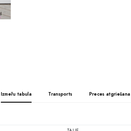
Izmēru tabula
Transports
Preces atgriešana
TALJE