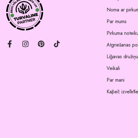
Noma ar pirkum
Par mums
Pirkuma noteik
Atgriešanas pol
Līgavas družiņu
Veikali
Par mani
Kāpēc izvēlēti