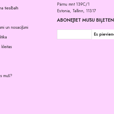
Pärnu mnt 139C/1
a tiesībām
Estonia, Tallinn, 11317
ABONĒJIET MŪSU BIĻETE
umi un nosacījumi
itika
 kleitas
es mūs?