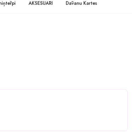
niņtērpi
AKSESUĀRI
Dāvanu Kartes