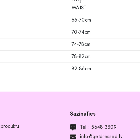
WAIST
66-70cm
70-74cm
74-78cm
78-82cm
82-86cm
Sazināties
 produktu
Tel :
5648 3809
info@getdressed.lv