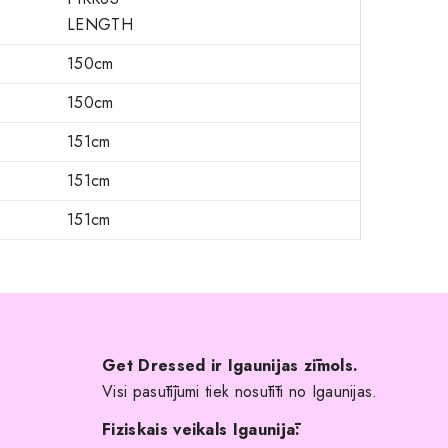
LENGTH
150cm
150cm
151cm
151cm
151cm
Get Dressed ir Igaunijas zīmols.
Visi pasūtījumi tiek nosūtīti no Igaunijas.
Fiziskais veikals Igaunijā: