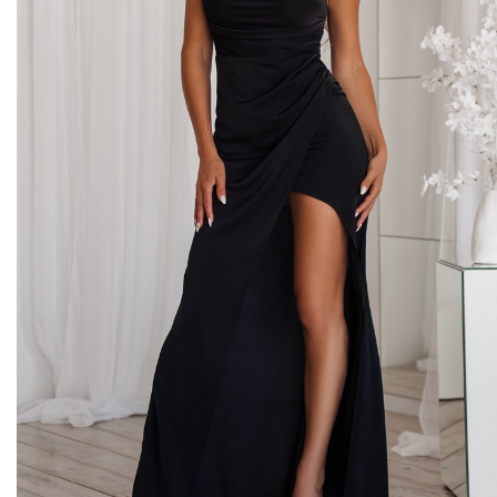
Midi kleitas
Vakarkleitas
Maxi kleitas
Skater kleitas
Mini kleitas
Adīt kleitas