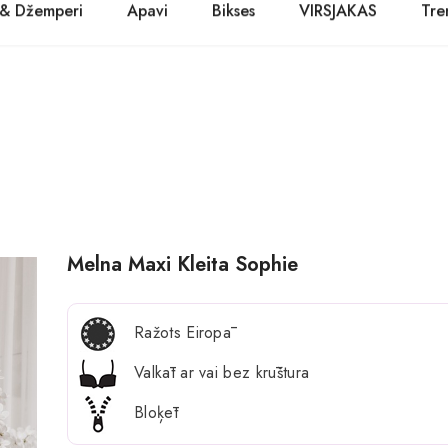
 & Džemperi
Apavi
Bikses
VIRSJAKAS
Tre
PASŪTĪT TŪLĪT! Prece tiks piegādāta 1-3 dienu laikā.
Kurpes
Džinsi
Jakas
Zābaki
Žaketes
Balerīnas
Sandales
Melna Maxi Kleita Sophie
Ražots Eiropā
Valkāt ar vai bez krūštura
Bloķēt