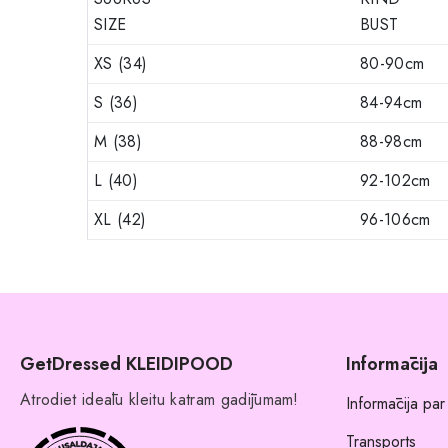
SIZE
BUST
XS (34)
80-90cm
S (36)
84-94cm
M (38)
88-98cm
L (40)
92-102cm
XL (42)
96-106cm
GetDressed KLEIDIPOOD
Informācija
Atrodiet ideālu kleitu katram gadījumam!
Informācija par
Transports