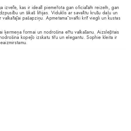
ga izvēle, kas ir ideāli piemērota gan oficiālām reizēm, gan
zpusību un šikās līnijas. Viduklis ar savāktu krūšu daļu un
ir valkātājai pašapziņu. Apmetamā svārki krīt viegli un kustas
vai ķermeņa formai un nodrošina ērtu valkāšanu. Aizslēptais
nodrošina kopējo izskatu tīru un elegantu. Sophie kleita ir
 neaizmirstamu.