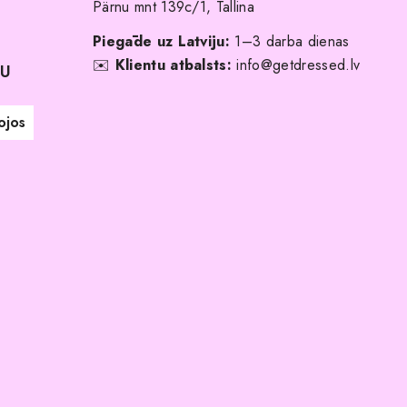
Pärnu mnt 139c/1, Tallina
Piegāde uz Latviju:
1–3 darba dienas
✉️
Klientu atbalsts:
info@getdressed.lv
NU