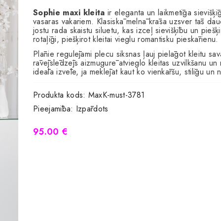
Sophie
maxi kleita
ir eleganta un laikmetīga sievišķī
vasaras vakariem. Klasiskā melnā krāsa uzsver tās daud
jostu rada skaistu siluetu, kas izceļ sievišķību un piešķ
rotaļīgi, piešķirot kleitai vieglu romantisku pieskārienu.
Plānie regulējami plecu siksnas ļauj pielāgot kleitu sa
rāvējslēdzējs aizmugurē atvieglo kleitas uzvilkšanu un 
ideāla izvēle, ja meklējat kaut ko vienkāršu, stilīgu un
Produkta kods:
MaxK-must-3781
Pieejamība:
Izpārdots
95.00 €