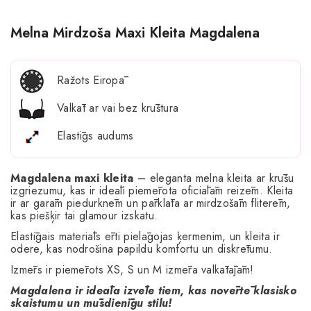
Melna Mirdzoša Maxi Kleita Magdalena
Ražots Eiropā
Valkāt ar vai bez krūštura
Elastīgs audums
Magdalena maxi kleita
– eleganta melna kleita ar krūšu
izgriezumu, kas ir ideāli piemērota oficiālām reizēm. Kleita
ir ar garām piedurknēm un pārklāta ar mirdzošām fliterēm,
kas piešķir tai glamour izskatu.
Elastīgais materiāls ērti pielāgojas ķermenim, un kleita ir
odere, kas nodrošina papildu komfortu un diskrētumu.
Izmērs ir piemērots XS, S un M izmēra valkātājām!
Magdalena ir ideāla izvēle tiem, kas novērtē klasisko
skaistumu un mūsdienīgu stilu!