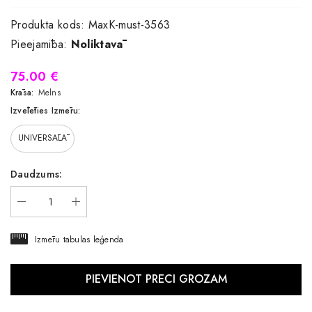
Produkta kods:
MaxK-must-3563
Pieejamība:
Noliktavā
75.00 €
Krāsa:
Melns
Izvēlēties Izmēru:
UNIVERSĀLĀ
Daudzums:
Izmēru tabulas leģenda