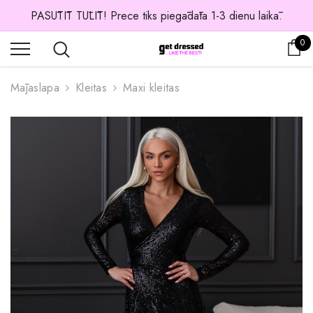
PASŪTĪT TŪLĪT! Prece tiks piegādāta 1-3 dienu laikā.
0 
0
Os
Mājaslapa
Kleitas
Maxi kleitas