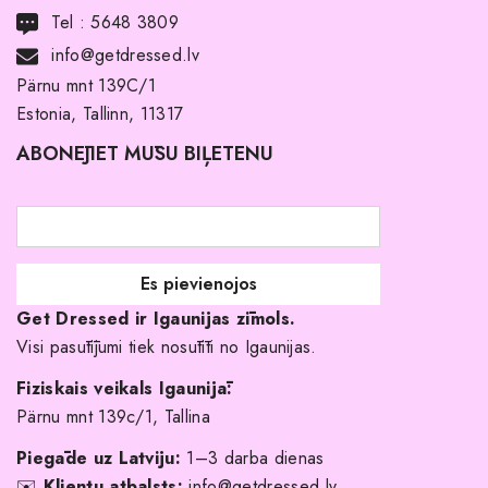
Transports
Tel :
5648 3809
Noma ar pirkuma tiesībām
info@getdressed.lv
Par mums
Pärnu mnt 139C/1
Estonia, Tallinn, 11317
Pirkuma noteikumi un nosacījumi
ABONĒJIET MŪSU BIĻETENU
Atgriešanas politika
Līgavas družiņu kleitas
Veikali
Par mani
Get Dressed ir Igaunijas zīmols.
Kāpēc izvēlēties mūs?
Visi pasūtījumi tiek nosūtīti no Igaunijas.
Fiziskais veikals Igaunijā:
Pärnu mnt 139c/1, Tallina
Piegāde uz Latviju:
1–3 darba dienas
✉️
Klientu atbalsts:
info@getdressed.lv