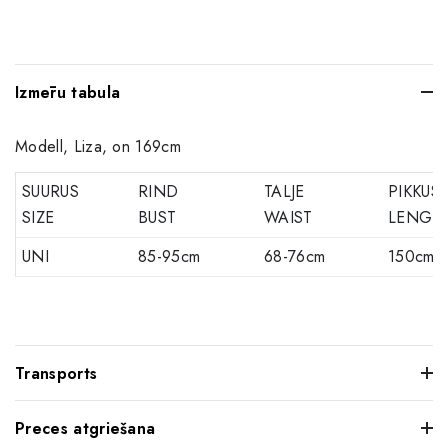
Izmēru tabula
Modell, Liza, on 169cm
SUURUS
RIND
TALJE
PIKKUS
SIZE
BUST
WAIST
LENGT
UNI
85-95cm
68-76cm
150cm
Transports
Preces atgriešana