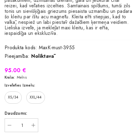
pasākumiem, dzimšanas dienām, galā un jebkurai citai
reizei, kad vēlaties izcelties. Samtainais spīdums, tumši zils
tonis un sievišķīgais griezums piesaista uzmanību un padara
šo kleitu par īstu acu magnētu. Kleita ērti stiepjas, kad to
valkā, nespiež un labi piestāv dažādiem ķermeņa veidiem.
Lieliska izvēle, ja meklējat maxi kleitu, kas ir ērta,
iespaidīga un ekskluzīva.
Produkta kods:
MaxK-must-3955
Pieejamība:
Noliktavā
95.00 €
Krāsa:
Melns
Izvēlēties Izmēru:
XS/34
XXL/44
Daudzums: