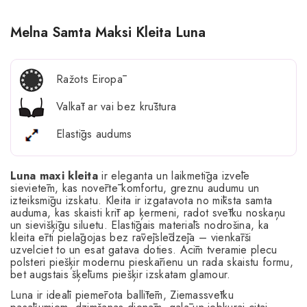
Melna Samta Maksi Kleita Luna
Ražots Eiropā
Valkāt ar vai bez krūštura
Elastīgs audums
Luna maxi kleita
ir eleganta un laikmetīga izvēle
sievietēm, kas novērtē komfortu, greznu audumu un
izteiksmīgu izskatu. Kleita ir izgatavota no mīksta samta
auduma, kas skaisti krīt ap ķermeni, radot svētku noskaņu
un sievišķīgu siluetu. Elastīgais materiāls nodrošina, ka
kleita ērti pielāgojas bez rāvējslēdzēja – vienkārši
uzvelciet to un esat gatava doties. Acīm tveramie plecu
polsteri piešķir modernu pieskārienu un rada skaistu formu,
bet augstais šķēlums piešķir izskatam glamour.
Luna ir ideāli piemērota ballītēm, Ziemassvētku