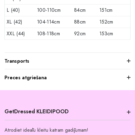
L (40)
100-110cm
84cm
151cm
XL (42)
104-114cm
88cm
152cm
XXL (44)
108-118cm
92cm
153cm
Transports
Preces atgriešana
Mēs saprotam, ka dažkārt pasūtītie apģērbi var jūs neatstāt
iespaidu, kad tos pielaikojat. Neuztraucieties, jūs varat
atgriezt mums visus produktus, kurus nevēlaties paturēt.
GetDressed KLEIDIPOOD
Tomēr mēs lūdzam jūs ievērot šādus nosacījumus:
Preces ir jāatgriež 14 dienu laikā pēc piegādes.
Atrodiet ideālu kleitu katram gadījumam!
Produktiem jābūt nelietotiem un nemazgātiem.