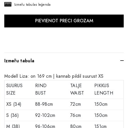
Izmēru tabulas leģenda
Izmēru tabula
Modell Liza: on 169 cm | kannab pildil suurust XS
SUURUS
RIND
TALJE
PIKKUS
SIZE
BUST
WAIST
LENGTH
XS (34)
88-98cm
72cm
150cm
S (36)
92-102cm
76cm
150cm
M (38)
96-106cm
80cm
151cm