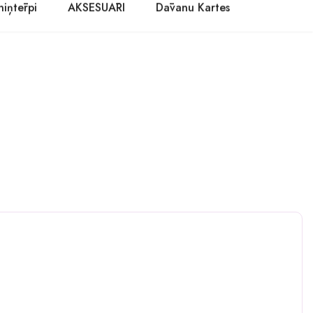
niņtērpi
AKSESUĀRI
Dāvanu Kartes