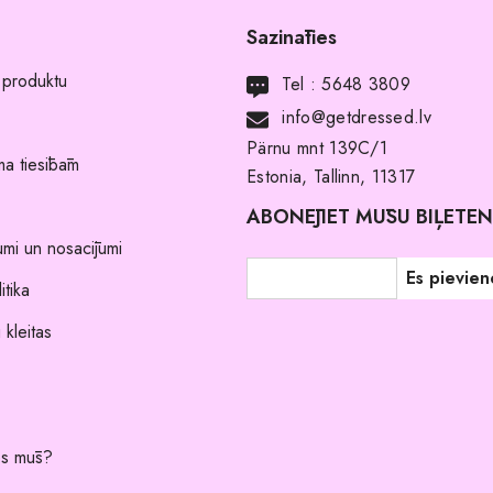
Sazināties
 produktu
Tel :
5648 3809
info@getdressed.lv
Pärnu mnt 139C/1
a tiesībām
Estonia, Tallinn, 11317
ABONĒJIET MŪSU BIĻETE
umi un nosacījumi
itika
 kleitas
es mūs?