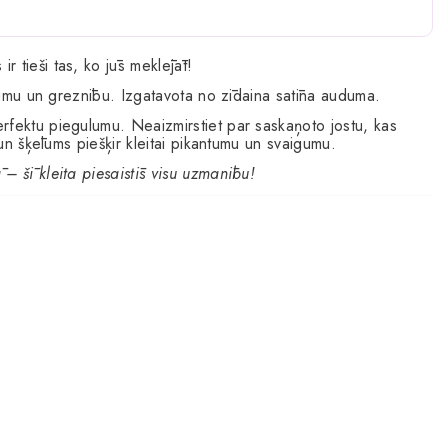
 ir tieši tas, ko jūs meklējāt!
dzumu un greznību. Izgatavota no zīdaina satīna auduma.
rfektu piegulumu. Neaizmirstiet par saskaņoto jostu, kas
 un šķēlums piešķir kleitai pikantumu un svaigumu.
– šī kleita piesaistīs visu uzmanību!