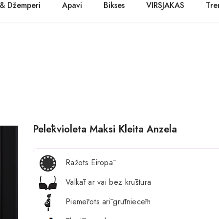
 & Džemperi
Apavi
Bikses
VIRSJAKAS
Tre
PASŪTĪT TŪLĪT! Prece tiks piegādāta 1-3 dienu laikā.
Kurpes
Džinsi
Jakas
Zābaki
Žaketes
Balerīnas
Sandales
Pelēkvioleta Maksi Kleita Anzela
Ražots Eiropā
Valkāt ar vai bez krūštura
Piemērots arī grūtniecēm