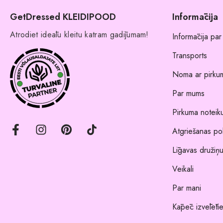
GetDressed KLEIDIPOOD
Informācija
Atrodiet ideālu kleitu katram gadījumam!
Informācija par
Transports
Noma ar pirkum
Par mums
Pirkuma noteik
Atgriešanas pol
Līgavas družiņu
Veikali
Par mani
Kāpēc izvēlēti