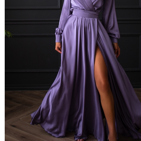
Midi kleitas
Vakarkleitas
Maxi kleitas
Skater kleitas
Mini kleitas
Adīt kleitas