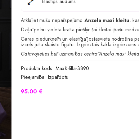
Elastīgs audums
Atklājiet mūsu nepārspējamo
Anzela maxi kleitu
, kas
Dziļā pelnu violeta krāsa piešķir šai kleitai īpašu mir
Garas piedurknēm un elastīgā jostasvieta nodrošina pe
izcels jūsu skaisto figūru. Izgrieztais kakla izgriezums
Gatavojieties būt uzmanības centrā Anzela maxi kleitā 
Produkta kods:
MaxK-lilla-3890
Pieejamība:
Izpārdots
95.00 €