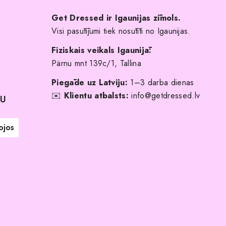
Get Dressed ir Igaunijas zīmols.
Visi pasūtījumi tiek nosūtīti no Igaunijas.
Fiziskais veikals Igaunijā:
Pärnu mnt 139c/1, Tallina
Piegāde uz Latviju:
1–3 darba dienas
✉️
Klientu atbalsts:
info@getdressed.lv
NU