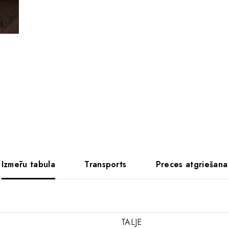
Izmēru tabula
Transports
Preces atgriešana
TALJE