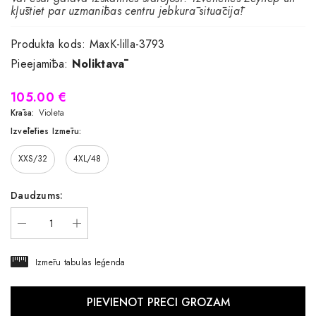
kļūstiet par uzmanības centru jebkurā situācijā!
Produkta kods:
MaxK-lilla-3793
Pieejamība:
Noliktavā
105.00 €
Krāsa:
Violeta
Izvēlēties Izmēru:
XXS/32
4XL/48
Daudzums:
Izmēru tabulas leģenda