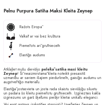
Pelnu Purpura Satīna Maksi Kleita Zeynep
Ražots Eiropā
Valkāt ar vai bez krūštura
Piemērots arī grūtniecēm
Elastīgs audums
Atklājiet mūsu dievišķo
pelēkā satīna maxi kleitu
Zeynep
! Šī neaizmirstamā kleita noteikti piesaistīs
uzmanību ar saviem īsajiem piedurknēm, gaisīgo audumu un
augstvērtīgo materiālu.
Elastīgā jostasvieta un josta rada skaistu sievišķīgu siluetu
un padara šo kleitu piemērotu grūtniecēm. Izgrieztais kakla
izgriezums un garš šķēlums piešķir kleitai unikālu eleganci.
Vai esat gatava izskatīties starojoši? Izvēlieties Zeynep un