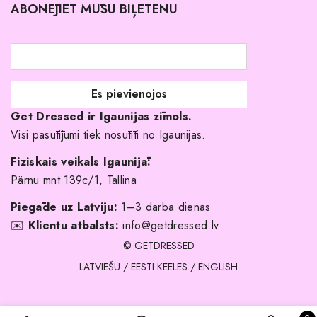
ABONĒJIET MŪSU BIĻETENU
Atgriešanas politika
Līgavas družiņu kleitas
Veikali
Par mani
Get Dressed ir Igaunijas zīmols.
Kāpēc izvēlēties mūs?
Visi pasūtījumi tiek nosūtīti no Igaunijas.
Fiziskais veikals Igaunijā:
Pärnu mnt 139c/1, Tallina
Piegāde uz Latviju:
1–3 darba dienas
✉️
Klientu atbalsts:
info@getdressed.lv
© GETDRESSED
LATVIEŠU
/
EESTI KEELES
/
ENGLISH