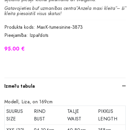
Gatavojieties būt uzmanības centrā Anzela maxi kleitā – šī
kleita piesaistīs visus skatus!
Produkta kods:
MaxK-tumesinine-3873
Pieejamība:
Izpārdots
95.00 €
Izmēru tabula
Modell, Liza, on 169cm
SUURUS
RIND
TALJE
PIKKUS
SIZE
BUST
WAIST
LENGTH