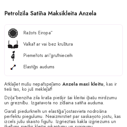
Petrolzila Satīna Maksikleita Anzela
Ražots Eiropā
Valkāt ar vai bez krūštura
Piemērots arī grūtniecēm
Elastīgs audums
Atklājiet mūsu nepārspējamo
Anzela maxi kleitu
, kas ir
tieši tas, ko jūs meklējāt!
Dziļā benzīna zila krāsa piešķir šai kleitai īpašu mirdzumu
un greznību. Izgatavota no zīdaina satīna auduma.
Garās piedurknēm un elastīgā jostasvieta nodrošina
perfektu piegulumu. Neaizmirstiet par saskaņoto jostu, kas
izcels jūsu skaisto figūru. Izgrieztais kakla izgriezums un
šķēlums piešķir kleitai pikantumu un svaigumu.