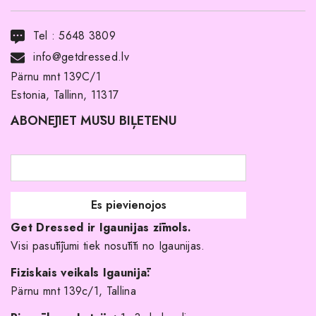
Transports
Tel :
5648 3809
Noma ar pirkuma tiesībām
info@getdressed.lv
Par mums
Pärnu mnt 139C/1
Estonia, Tallinn, 11317
Pirkuma noteikumi un nosacījumi
ABONĒJIET MŪSU BIĻETENU
Atgriešanas politika
Līgavas družiņu kleitas
Veikali
Par mani
Get Dressed ir Igaunijas zīmols.
Kāpēc izvēlēties mūs?
Visi pasūtījumi tiek nosūtīti no Igaunijas.
Fiziskais veikals Igaunijā:
Pärnu mnt 139c/1, Tallina