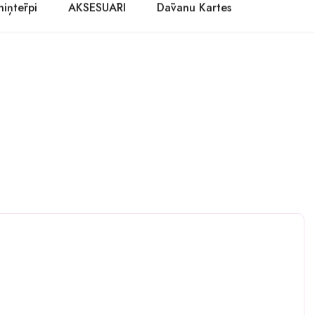
niņtērpi
AKSESUĀRI
Dāvanu Kartes