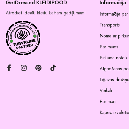
GetDressed KLEIDIPOOD
Informācija
Atrodiet ideālu kleitu katram gadījumam!
Informācija par
Transports
Noma ar pirkum
Par mums
Pirkuma noteik
Atgriešanas pol
Līgavas družiņu
Veikali
Par mani
Kāpēc izvēlēti