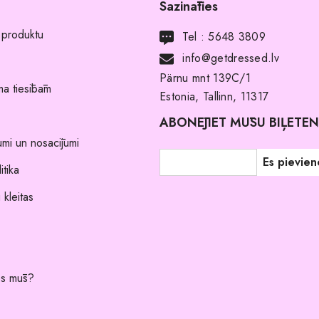
Sazināties
 produktu
Tel :
5648 3809
info@getdressed.lv
Pärnu mnt 139C/1
a tiesībām
Estonia, Tallinn, 11317
ABONĒJIET MŪSU BIĻETE
umi un nosacījumi
itika
 kleitas
es mūs?