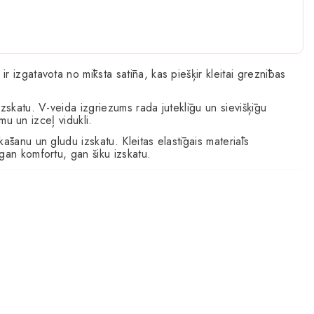
r izgatavota no mīksta satīna, kas piešķir kleitai greznības
zskatu. V-veida izgriezums rada juteklīgu un sievišķīgu
omu un izceļ vidukli.
āšanu un gludu izskatu. Kleitas elastīgais materiāls
gan komfortu, gan šiku izskatu.