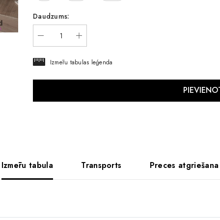
Daudzums:
Izmēru tabulas leģenda
Izmēru tabula
Transports
Preces atgriešana