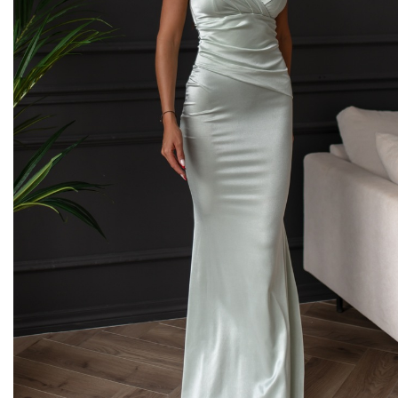
Midi kleitas
Vakarkleitas
Maxi kleitas
Skater kleitas
Mini kleitas
Adīt kleitas