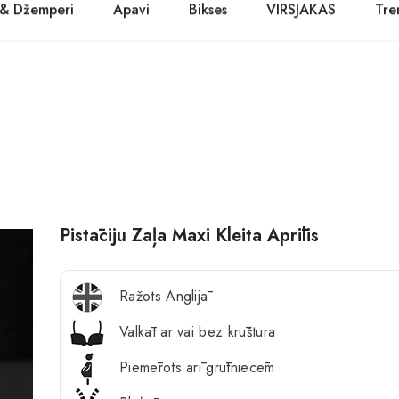
 & Džemperi
Apavi
Bikses
VIRSJAKAS
Tre
PASŪTĪT TŪLĪT! Prece tiks piegādāta 1-3 dienu laikā.
Kurpes
Džinsi
Jakas
Zābaki
Žaketes
Balerīnas
Sandales
Pistāciju Zaļa Maxi Kleita Aprīlis
Ražots Anglijā
Valkāt ar vai bez krūštura
Piemērots arī grūtniecēm