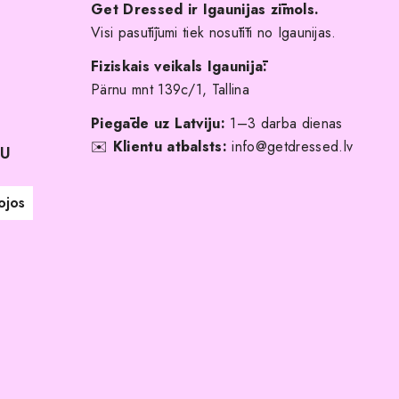
Get Dressed ir Igaunijas zīmols.
Visi pasūtījumi tiek nosūtīti no Igaunijas.
Fiziskais veikals Igaunijā:
Pärnu mnt 139c/1, Tallina
Piegāde uz Latviju:
1–3 darba dienas
✉️
Klientu atbalsts:
info@getdressed.lv
NU