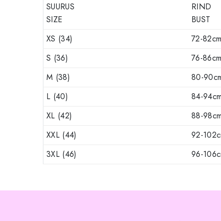
SUURUS
RIND
SIZE
BUST
XS (34)
72-82c
S (36)
76-86c
M (38)
80-90c
L (40)
84-94c
XL (42)
88-98c
XXL (44)
92-102
3XL (46)
96-106