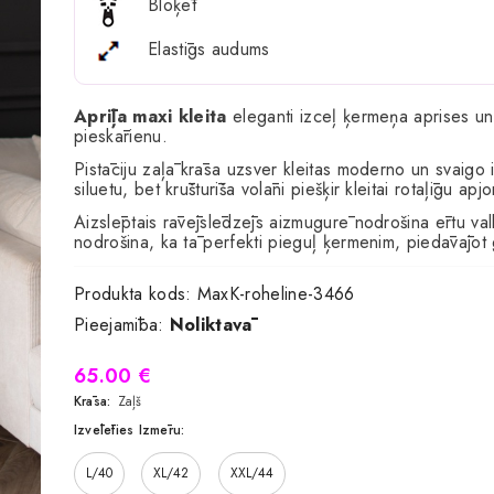
Bloķēt
Elastīgs audums
Aprīļa maxi kleita
eleganti izceļ ķermeņa aprises un i
pieskārienu.
Pistāciju zaļā krāsa uzsver kleitas moderno un svaigo i
siluetu, bet krūšturīša volāni piešķir kleitai rotaļīgu apj
Aizslēptais rāvējslēdzējs aizmugurē nodrošina ērtu valk
nodrošina, ka tā perfekti pieguļ ķermenim, piedāvājot 
Produkta kods:
MaxK-roheline-3466
Pieejamība:
Noliktavā
65.00 €
Krāsa:
Zaļš
Izvēlēties Izmēru:
L/40
XL/42
XXL/44