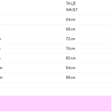
TALJE
WAIST
m
64cm
m
68cm
m
72cm
m
76cm
m
80cm
cm
84cm
cm
88cm