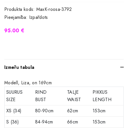
Produkta kods:
MaxK-roosa-3792
Pieejamība:
Izpārdots
95.00 €
Izmēru tabula
Modell, Liza, on 169cm
SUURUS
RIND
TALJE
PIKKUS
SIZE
BUST
WAIST
LENGTH
XS (34)
80-90cm
62cm
153cm
S (36)
84-94cm
66cm
153cm