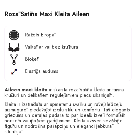
Rozā Satīna Maxi Kleita Aileen
Ražots Eiropā
Valkāt ar vai bez krūštura
Bloķēt
Elastīgs audums
Aileen maxi kleita
ir skaista rozā satīna kleita ar taisnu
krūšturi un delikātiem regulējamiem plecu siksniņām.
Kleita ir izstrādāta ar apmetamu svārku un rāvējslēdzēju
aizmugurē, piedāvājot izcilu stilu un komfortu. Tās elegants
griezums un detaļas padara to par ideālu izvēli formālām
norisēm vai īpašiem gadījumiem. Kleita uzsver sievišķīgo
figūru un nodrošina pašapziņu un eleganci jebkurā
situācijā.