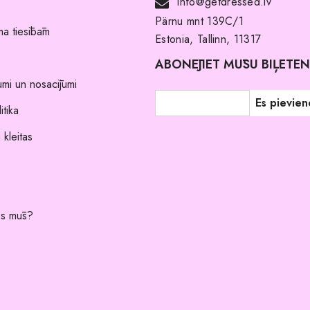
info@getdressed.lv
Pärnu mnt 139C/1
a tiesībām
Estonia, Tallinn, 11317
ABONĒJIET MŪSU BIĻETE
umi un nosacījumi
itika
 kleitas
es mūs?