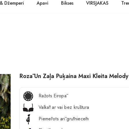
 & Džemperi
Apavi
Bikses
VIRSJAKAS
Tre
PASŪTĪT TŪLĪT! Prece tiks piegādāta 1-3 dienu laikā.
Kurpes
Džinsi
Jakas
Zābaki
Žaketes
Balerīnas
Sandales
Rozā Un Zaļa Puķaina Maxi Kleita Melody
Ražots Eiropā
Valkāt ar vai bez krūštura
Piemērots arī grūtniecēm