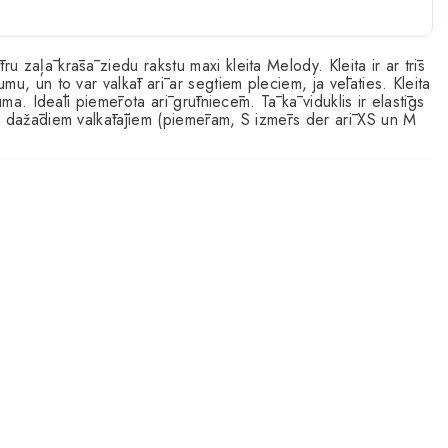
 zaļā krāsā ziedu rakstu maxi kleita Melody. Kleita ir ar trīs
u, un to var valkāt arī ar segtiem pleciem, ja vēlaties. Kleita
uma. Ideāli piemērota arī grūtniecēm. Tā kā viduklis ir elastīgs
r dažādiem valkātājiem (piemēram, S izmērs der arī XS un M