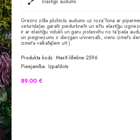
Elastīgs audums
Grezns zīda plūstošs audums uz rozā fona ar piparmētru
ceturtdaļas garām piedurknēm un ērtu elastīgu izgriezum
ir ar elastīgu vidukli un garu jostasvīnu no tā paša aud
un piegriezums ir diezgan universāls, viens izmērs de
izmēra valkātājiem utt.).
Produkta kods:
MaxK-lilleline-2596
Pieejamība:
Izpārdots
89.00 €