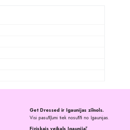
Get Dressed ir Igaunijas zīmols.
Visi pasūtījumi tiek nosūtīti no Igaunijas.
Fiziskais veikals Igaunijā: