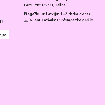
Pärnu mnt 139c/1, Tallina
Piegāde uz Latviju:
1–3 darba dienas
✉️
Klientu atbalsts:
info@getdressed.lv
NU