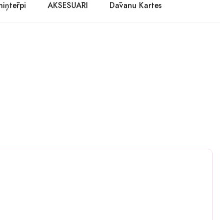
niņtērpi
AKSESUĀRI
Dāvanu Kartes