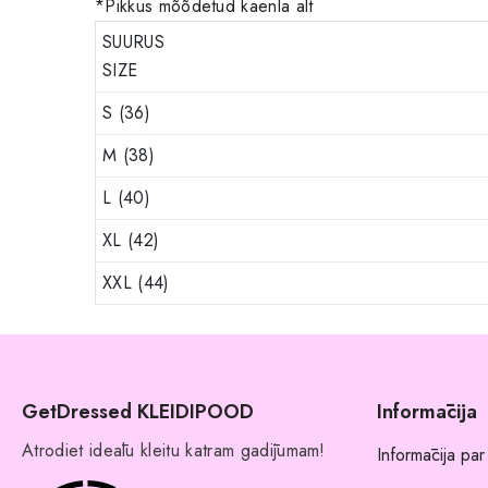
*Pikkus mõõdetud kaenla alt
SUURUS
SIZE
S (36)
M (38)
L (40)
XL (42)
XXL (44)
GetDressed KLEIDIPOOD
Informācija
Atrodiet ideālu kleitu katram gadījumam!
Informācija par