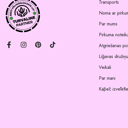
Transports
Noma ar pirkum
Par mums
Pirkuma noteik
Atgriešanas pol
Līgavas družiņu
Veikali
Par mani
Kāpēc izvēlēti