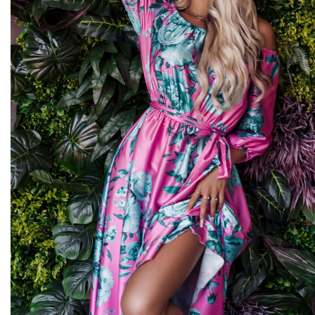
Midi kleitas
Vakarkleitas
Maxi kleitas
Skater kleitas
Mini kleitas
Adīt kleitas