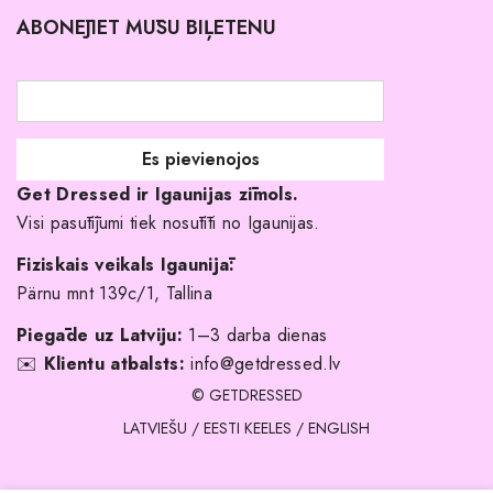
ABONĒJIET MŪSU BIĻETENU
Atgriešanas politika
Līgavas družiņu kleitas
Veikali
Par mani
Get Dressed ir Igaunijas zīmols.
Kāpēc izvēlēties mūs?
Visi pasūtījumi tiek nosūtīti no Igaunijas.
Fiziskais veikals Igaunijā:
Pärnu mnt 139c/1, Tallina
Piegāde uz Latviju:
1–3 darba dienas
✉️
Klientu atbalsts:
info@getdressed.lv
© GETDRESSED
LATVIEŠU
/
EESTI KEELES
/
ENGLISH