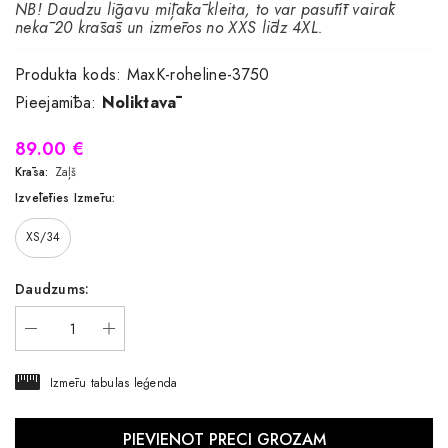
NB! Daudzu līgavu mīļākā kleita, to var pasūtīt vairāk
nekā 20 krāsās un izmēros no XXS līdz 4XL.
Produkta kods:
MaxK-roheline-3750
Pieejamība:
Noliktavā
89.00 €
Krāsa:
Zaļš
Izvēlēties Izmēru:
XS/34
Daudzums:
Izmēru tabulas leģenda