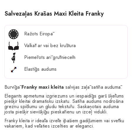
Salvezaļas Krāsas Maxi Kleita Franky
Ražots Eiropā
Valkāt ar vai bez krūštura
Piemērots arī grūtniecēm
Elastīgs audums
Burvīgā
Franky maxi kleita
salvijas zaļā satīna audumā.
Elegants apmetuma izgriezums un iespaidīgs garš šķēlums
piešķir kleitai dramatisku izskatu. Satīna audums nodrošina
greznu spīdumu un gludu tekstūru. Saskaņotais auduma
josta piešķir sievišķīgu pieskārienu un izceļ vidukli.
Franky kleita ir ideāla izvēle īpašiem gadījumiem vai svētku
vakariem, kad vēlaties izcelties ar eleganci.