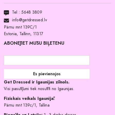
Transports
Tel :
5648 3809
Noma ar pirkuma tiesībām
info@getdressed.lv
Par mums
Pärnu mnt 139C/1
Estonia, Tallinn, 11317
Pirkuma noteikumi un nosacījumi
ABONĒJIET MŪSU BIĻETENU
Atgriešanas politika
Līgavas družiņu kleitas
Veikali
Par mani
Get Dressed ir Igaunijas zīmols.
Kāpēc izvēlēties mūs?
Visi pasūtījumi tiek nosūtīti no Igaunijas.
Fiziskais veikals Igaunijā:
Pärnu mnt 139c/1, Tallina
Piegāde uz Latviju:
1–3 darba dienas