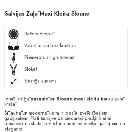
Salvijas Zaļā Maxi Kleita Sloane
Ražots Eiropā
Valkāt ar vai bez krūštura
Piemērots arī grūtniecēm
Bloķēt
Elastīgs audums
Ienāc stilīgā
pasaulē ar Sloane maxi kleitu
trauku zaļā
krāsā!
Šī jautrā un modernā kleita ir ideāla izvēle īpašiem
gadījumiem. Plati tauriņveida piedurkņi piešķir kleitai
romantisku izskatu, bet šifona audums piešķir gaisīgumu un
eleganci.