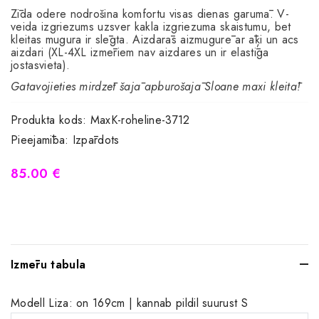
Zīda odere nodrošina komfortu visas dienas garumā. V-
veida izgriezums uzsver kakla izgriezuma skaistumu, bet
kleitas mugura ir slēgta. Aizdarās aizmugurē ar āķi un acs
aizdari (XL-4XL izmēriem nav aizdares un ir elastīga
jostasvieta).
Gatavojieties mirdzēt šajā apburošajā Sloane maxi kleitā!
Produkta kods:
MaxK-roheline-3712
Pieejamība:
Izpārdots
85.00 €
Izmēru tabula
Modell Liza: on 169cm | kannab pildil suurust S