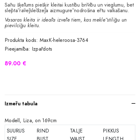
Sānu šķēlums piešķir kleitai kustību brīvību un vieglumu, bet
slēptā rāvējslēdzēja aizmugurē nodrošina ērtu valkāšanu.
Vasaras kleita ir ideāla izvēle tiem, kas meklē stilīgu un
pievilcīgu kleitu.
Produkta kods:
MaxK-heleroosa-3764
Pieejamība:
Izpārdots
89.00 €
Izmēru tabula
Modell, Liza, on 169cm
SUURUS
RIND
TALJE
PIKKUS
SIZE
BUST
WAIST
LENGTH