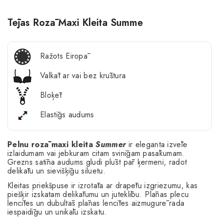
Tējas Rozā Maxi Kleita Summe
Ražots Eiropā
Valkāt ar vai bez krūštura
Bloķēt
Elastīgs audums
Pelnu rozā maxi kleita
Summer
ir eleganta izvēle
izlaidumam vai jebkuram citam svinīgam pasākumam.
Grezns satīna audums gludi plūst pār ķermeni, radot
delikātu un sievišķīgu siluetu.
Kleitas priekšpuse ir izrotāta ar drapētu izgriezumu, kas
piešķir izskatam delikātumu un juteklību. Plānas plecu
lencītes un dubultās plānas lencītes aizmugurē rada
iespaidīgu un unikālu izskatu.