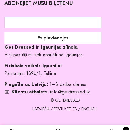
ABONĒJIET MŪSU BIĻETENU
Atgriešanas politika
Līgavas družiņu kleitas
Veikali
Par mani
Get Dressed ir Igaunijas zīmols.
Kāpēc izvēlēties mūs?
Visi pasūtījumi tiek nosūtīti no Igaunijas.
Fiziskais veikals Igaunijā:
Pärnu mnt 139c/1, Tallina
Piegāde uz Latviju:
1–3 darba dienas
✉️
Klientu atbalsts:
info@getdressed.lv
© GETDRESSED
LATVIEŠU
/
EESTI KEELES
/
ENGLISH
0 