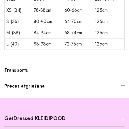
XS (34)
78-88cm
60-66cm
125cm
S (36)
80-90cm
64-70cm
125cm
M (38)
84-94cm
68-74cm
126cm
L (40)
88-98cm
72-76cm
126cm
Transports
Preces atgriešana
Mēs saprotam, ka dažkārt pasūtītie apģērbi var jūs neatstāt
iespaidu, kad tos pielaikojat. Neuztraucieties, jūs varat
atgriezt mums visus produktus, kurus nevēlaties paturēt.
GetDressed KLEIDIPOOD
Tomēr mēs lūdzam jūs ievērot šādus nosacījumus: