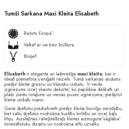
Tumši Sarkana Maxi Kleita Elisabeth
Ražots Eiropā
Valkāt ar vai bez krūštura
Bloķēt
Elisabeth
ir eleganta un laikmetīga
maxi kleita
, kas ir
ideāli piemērota svinīgām reizēm. Tumši sarkanais audums
piešķir kleitai greznu un klasisku izskatu. V-veida
izgriezums izceļ skaisto dekoltē, ko papildina delikāts un
plašs ziedu rotājums uz vienas puses izgriezuma, piešķirot
kleitai unikālu niansi.
Garie šķēlumu piedurknēm piešķir kleitai burvīgu sievišķību,
bet sānu šķēlums nodrošina kustību brīvību un izceļ kāju
līniju. Aizslēptais rāvējslēdzējs kleitas aizmugurē saglabā
minimālistisku dizainu un nodrošina ērtu uzvalku.