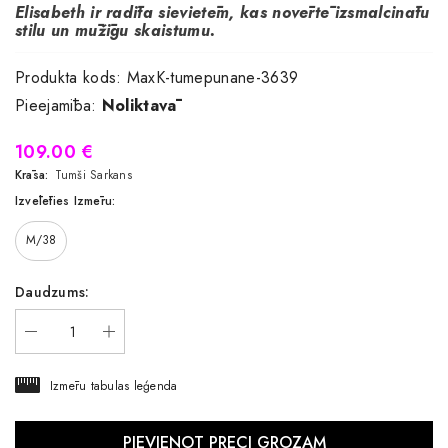
Elisabeth ir radīta sievietēm, kas novērtē izsmalcinātu
stilu un mūžīgu skaistumu.
Produkta kods:
MaxK-tumepunane-3639
Pieejamība:
Noliktavā
109.00 €
Krāsa:
Tumši Sarkans
Izvēlēties Izmēru:
M/38
Daudzums:
Izmēru tabulas leģenda