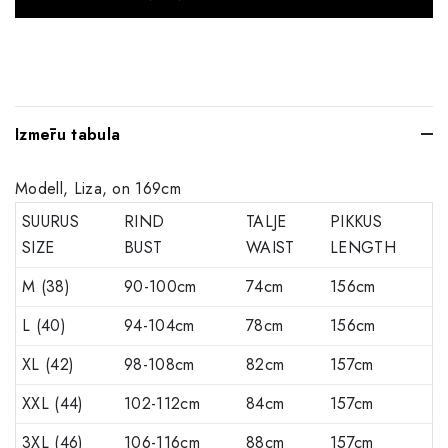
Izmēru tabula
Modell, Liza, on 169cm
SUURUS
RIND
TALJE
PIKKUS
SIZE
BUST
WAIST
LENGTH
M (38)
90-100cm
74cm
156cm
L (40)
94-104cm
78cm
156cm
XL (42)
98-108cm
82cm
157cm
XXL (44)
102-112cm
84cm
157cm
3XL (46)
106-116cm
88cm
157cm