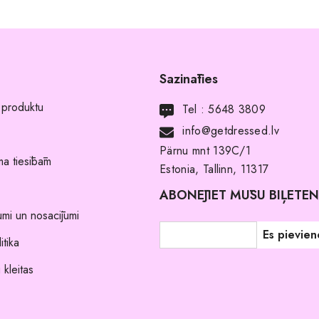
Sazināties
 produktu
Tel :
5648 3809
info@getdressed.lv
Pärnu mnt 139C/1
a tiesībām
Estonia, Tallinn, 11317
ABONĒJIET MŪSU BIĻETE
umi un nosacījumi
itika
 kleitas