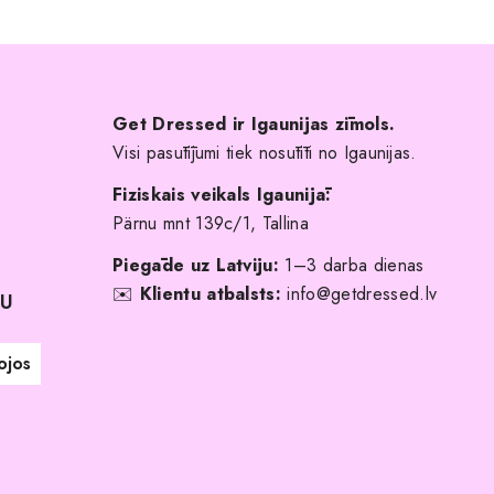
Get Dressed ir Igaunijas zīmols.
Visi pasūtījumi tiek nosūtīti no Igaunijas.
Fiziskais veikals Igaunijā:
Pärnu mnt 139c/1, Tallina
Piegāde uz Latviju:
1–3 darba dienas
✉️
Klientu atbalsts:
info@getdressed.lv
NU