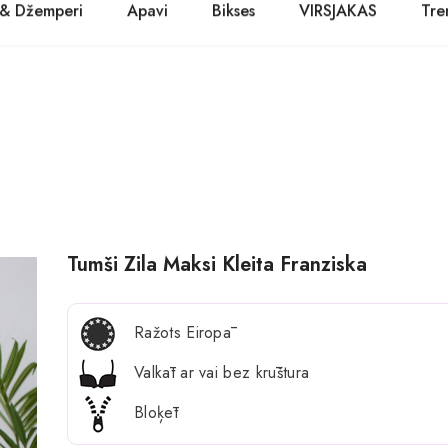
 & Džemperi
Apavi
Bikses
VIRSJAKAS
Tre
PASŪTĪT TŪLĪT! Prece tiks piegādāta 1-3 dienu laikā.
Kurpes
Džinsi
Jakas
Zābaki
Žaketes
Balerīnas
Sandales
Tumši Zila Maksi Kleita Franziska
Ražots Eiropā
Valkāt ar vai bez krūštura
Bloķēt