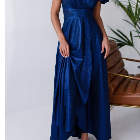
Midi kleitas
Vakarkleitas
Maxi kleitas
Skater kleitas
Mini kleitas
Adīt kleitas