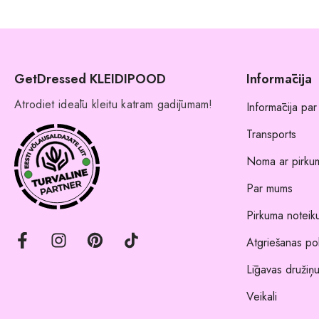
GetDressed KLEIDIPOOD
Informācija
Atrodiet ideālu kleitu katram gadījumam!
Informācija par
Transports
Noma ar pirkum
Par mums
Pirkuma noteik
Atgriešanas pol
Līgavas družiņu
Veikali