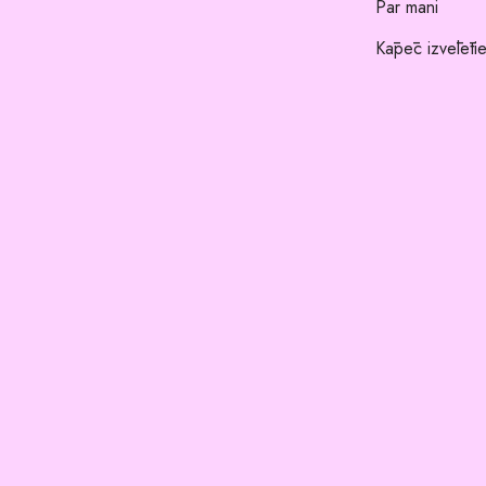
Par mani
Kāpēc izvēlēti