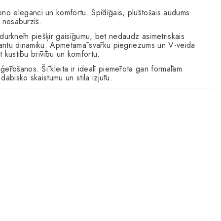
eno eleganci un komfortu. Spīdīgais, plūstošais audums
o nesaburzīs.
 piedurknēm piešķir gaisīgumu, bet nedaudz asimetriskais
resantu dinamiku. Apmetamā svārku piegriezums un V-veida
t kustību brīvību un komfortu.
ģērbšanos. Šī kleita ir ideāli piemērota gan formālam
 dabisko skaistumu un stila izjūtu.