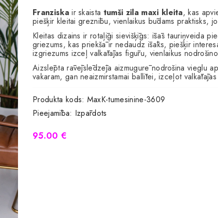
Franziska
ir skaista
tumši zila maxi kleita
, kas apvi
piešķir kleitai greznību, vienlaikus būdams praktisks, j
Kleitas dizains ir rotaļīgi sievišķīgs: īsās tauriņveida
griezums, kas priekšā ir nedaudz īsāks, piešķir inte
izgriezums izceļ valkātājas figūru, vienlaikus nodrošino
Aizslēpta rāvējslēdzēja aizmugurē nodrošina vieglu ap
vakaram, gan neaizmirstamai ballītei, izceļot valkātājas
Produkta kods:
MaxK-tumesinine-3609
Pieejamība:
Izpārdots
95.00 €