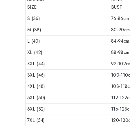
SIZE
BUST
S (36)
76-86cm
M (38)
80-90cm
L (40)
84-94cm
XL (42)
88-98cm
XXL (44)
92-102c
3XL (46)
100-110
4XL (48)
108-118
5XL (50)
112-122
6XL (52)
116-128
7XL (54)
120-130