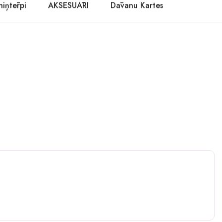
niņtērpi
AKSESUĀRI
Dāvanu Kartes