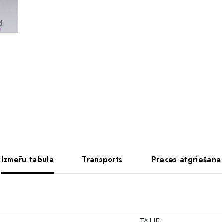
Izmēru tabula
Transports
Preces atgriešana
TALJE