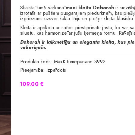
Skaistā tumši sarkanā
maxi kleita Deborah
ir sieviš
izrotāta ar pūstiem pusgarajiem piedurknēm, kas piešķi
izgriezums uzsver kakla līniju un piešķir kleitai klasisk
Kleita ir aprīkota ar sānos piestiprinātu jostu, ko var 
siluetu, kas harmonizē ar jūsu ķermeņa formu. Rāvējslē
Deborah ir laikmetīga un eleganta kleita, kas 
vakariņām.
Produkta kods:
MaxK-tumepunane-3992
Pieejamība:
Izpārdots
109.00 €