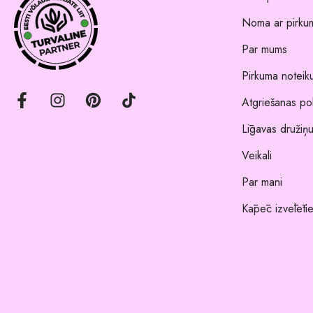
Noma ar pirkum
Par mums
Pirkuma noteik
Atgriešanas pol
Līgavas družiņu
Veikali
Par mani
Kāpēc izvēlēti