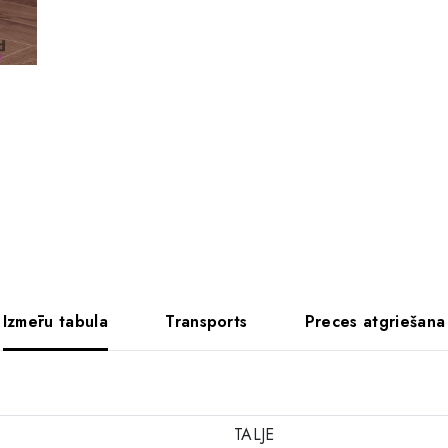
Izmēru tabula
Transports
Preces atgriešana
TALJE