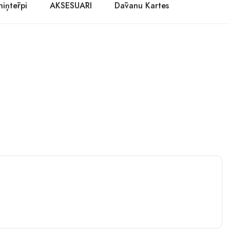
niņtērpi
AKSESUĀRI
Dāvanu Kartes