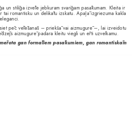
ķīga un stilīga izvēle jebkuram svarīgam pasākumam. Kleita ir
r tai romantisku un delikātu izskatu. Apaļā izgriezuma kakla
u eleganci.
sasiet pēc vēlēšanās – priekšā vai aizmugurē –, lai izveidotu
dzējs aizmugurē padara kleitu viegli un ērti uzvelkamu.
piemērota gan formāliem pasākumiem, gan romantiskām