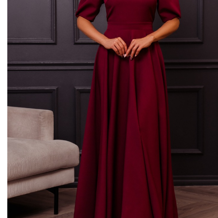
Midi kleitas
Vakarkleitas
Maxi kleitas
Skater kleitas
Mini kleitas
Adīt kleitas