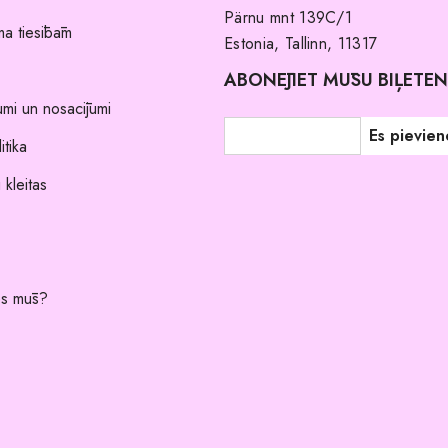
Pärnu mnt 139C/1
a tiesībām
Estonia, Tallinn, 11317
ABONĒJIET MŪSU BIĻETE
umi un nosacījumi
itika
 kleitas
es mūs?