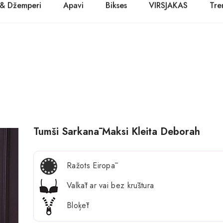
 & Džemperi
Apavi
Bikses
VIRSJAKAS
Tre
PASŪTĪT TŪLĪT! Prece tiks piegādāta 1-3 dienu laikā.
Kurpes
Džinsi
Jakas
Zābaki
Žaketes
Balerīnas
Sandales
Tumši Sarkanā Maksi Kleita Deborah
Ražots Eiropā
Valkāt ar vai bez krūštura
Bloķēt