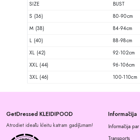
SIZE
BUST
S (36)
80-90cm
M (38)
84-94cm
L (40)
88-98cm
XL (42)
92-102cm
XXL (44)
96-106cm
3XL (46)
100-110cm
GetDressed KLEIDIPOOD
Informācija
Atrodiet ideālu kleitu katram gadījumam!
Informācija par
Transports