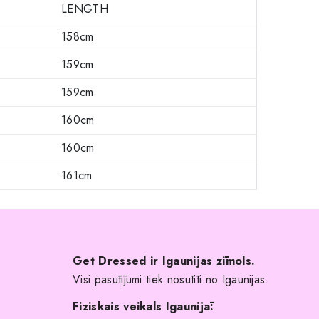
LENGTH
158cm
159cm
159cm
160cm
160cm
161cm
Get Dressed ir Igaunijas zīmols.
Visi pasūtījumi tiek nosūtīti no Igaunijas.
Fiziskais veikals Igaunijā: