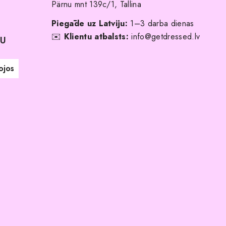
Pärnu mnt 139c/1, Tallina
Piegāde uz Latviju:
1–3 darba dienas
✉️
Klientu atbalsts:
info@getdressed.lv
NU