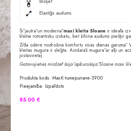
Bloķēt
Elastīgs audums
Šī jautrā un modernā
maxi kleita Sloane
ir ideāla iz
kleitai romantisku izskatu, bet šifona audums piešķir g
Zīda odere nodrošina komfortu visas dienas garumā. V
kleitas mugura ir slēgta. Aizdarās mugurā ar āķi un ac
jostasvieta).
Gatavojieties mirdzēt šajā apburošajā Sloane maxi kle
Produkta kods:
MaxK-tumepunane-3900
Pieejamība:
Izpārdots
85.00 €