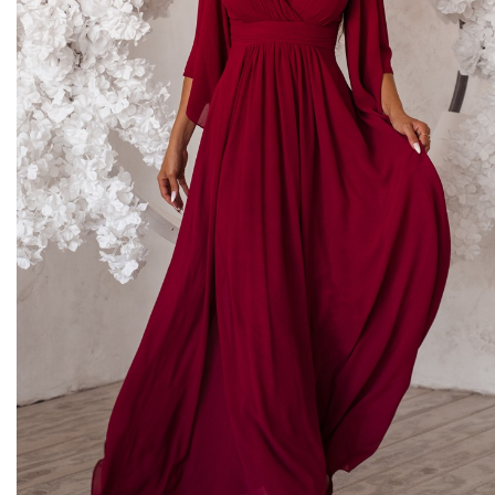
Midi kleitas
Vakarkleitas
Maxi kleitas
Skater kleitas
Mini kleitas
Adīt kleitas