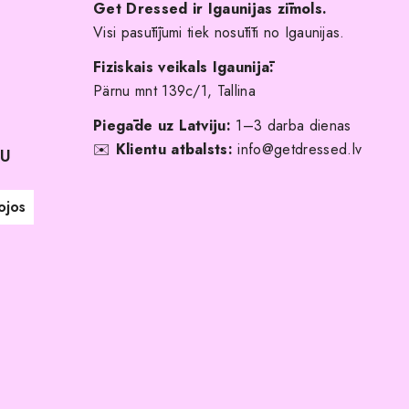
Get Dressed ir Igaunijas zīmols.
Visi pasūtījumi tiek nosūtīti no Igaunijas.
Fiziskais veikals Igaunijā:
Pärnu mnt 139c/1, Tallina
Piegāde uz Latviju:
1–3 darba dienas
✉️
Klientu atbalsts:
info@getdressed.lv
NU