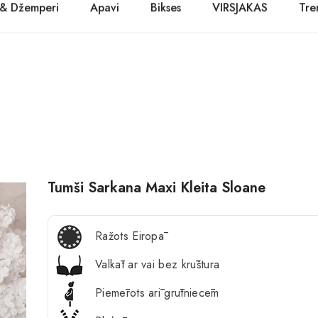
 & Džemperi
Apavi
Bikses
VIRSJAKAS
Tre
PASŪTĪT TŪLĪT! Prece tiks piegādāta 1-3 dienu laikā.
Kurpes
Džinsi
Jakas
Zābaki
Žaketes
Balerīnas
Sandales
Tumši Sarkana Maxi Kleita Sloane
Ražots Eiropā
Valkāt ar vai bez krūštura
Piemērots arī grūtniecēm