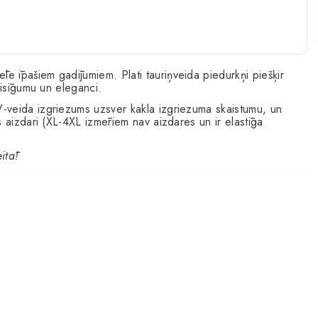
vēle īpašiem gadījumiem. Plati tauriņveida piedurkņi piešķir
aisīgumu un eleganci.
-veida izgriezums uzsver kakla izgriezuma skaistumu, un
s aizdari (XL-4XL izmēriem nav aizdares un ir elastīga
itā!