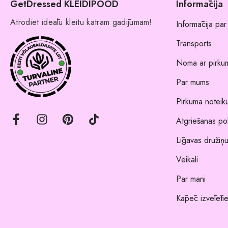
GetDressed KLEIDIPOOD
Informācija
Atrodiet ideālu kleitu katram gadījumam!
Informācija par
Transports
Noma ar pirkum
Par mums
Pirkuma noteik
Atgriešanas pol
Līgavas družiņu
Veikali
Par mani
Kāpēc izvēlēti