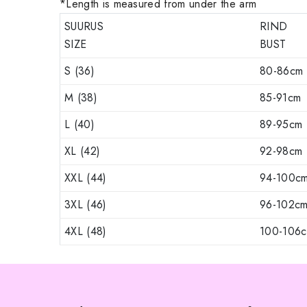
*Length is measured from under the arm
SUURUS
RIND
SIZE
BUST
S (36)
80-86cm
M (38)
85-91cm
L (40)
89-95cm
XL (42)
92-98cm
XXL (44)
94-100c
3XL (46)
96-102c
4XL (48)
100-106