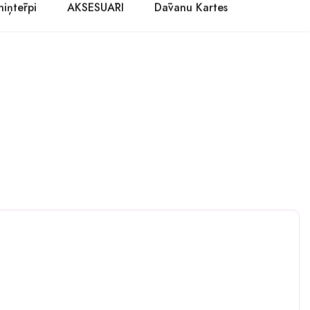
niņtērpi
AKSESUĀRI
Dāvanu Kartes