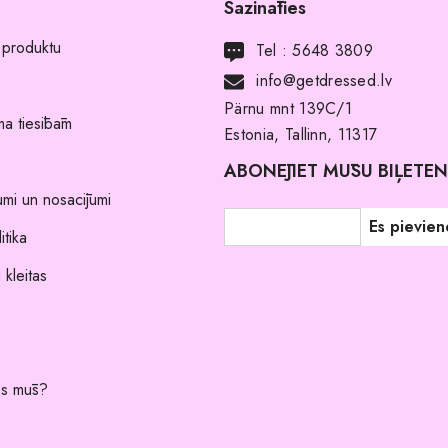
Sazināties
 produktu
Tel :
5648 3809
info@getdressed.lv
Pärnu mnt 139C/1
a tiesībām
Estonia, Tallinn, 11317
ABONĒJIET MŪSU BIĻETE
umi un nosacījumi
itika
 kleitas
es mūs?