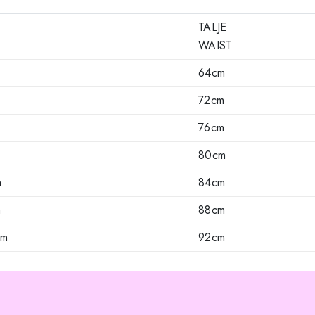
TALJE
WAIST
64cm
72cm
76cm
80cm
m
84cm
m
88cm
cm
92cm