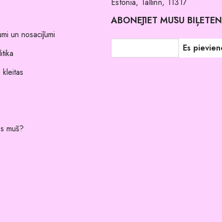
Estonia, Tallinn, 11317
ABONĒJIET MŪSU BIĻETE
umi un nosacījumi
itika
 kleitas
es mūs?