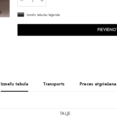
Izmēru tabulas leģenda
Izmēru tabula
Transports
Preces atgriešana
TALJE