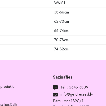
WAIST
58-66cm
62-70cm
66-74cm
70-78cm
74-82cm
Sazināties
 produktu
Tel :
5648 3809
info@getdressed.lv
Pärnu mnt 139C/1
a tiesībām