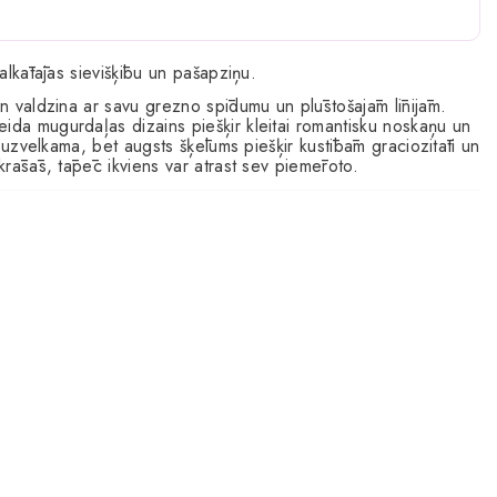
valkātājas sievišķību un pašapziņu.
 un valdzina ar savu grezno spīdumu un plūstošajām līnijām.
eida mugurdaļas dizains piešķir kleitai romantisku noskaņu un
li uzvelkama, bet augsts šķēlums piešķir kustībām graciozitāti un
 krāsās, tāpēc ikviens var atrast sev piemēroto.