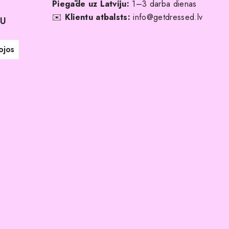
Piegāde uz Latviju:
1–3 darba dienas
✉️
Klientu atbalsts:
info@getdressed.lv
NU