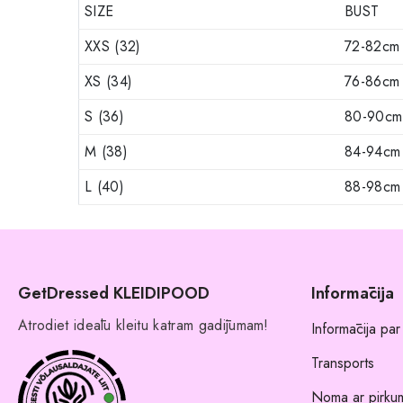
SIZE
BUST
XXS (32)
72-82cm
XS (34)
76-86cm
S (36)
80-90cm
M (38)
84-94cm
L (40)
88-98cm
GetDressed KLEIDIPOOD
Informācija
Atrodiet ideālu kleitu katram gadījumam!
Informācija par
Transports
Noma ar pirkum