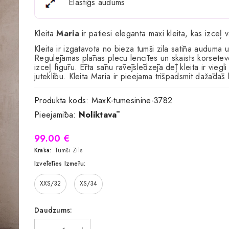
Elastīgs audums
Kleita
Maria
ir patiesi eleganta maxi kleita, kas izceļ 
Kleita ir izgatavota no bieza tumši zila satīna auduma
Regulējamas plānas plecu lencītes un skaists korsetev
izceļ figūru. Ērta sānu rāvējslēdzēja dēļ kleita ir vieg
juteklību. Kleita Maria ir pieejama trīspadsmit dažādās
Produkta kods:
MaxK-tumesinine-3782
Pieejamība:
Noliktavā
99.00 €
Krāsa:
Tumši Zils
Izvēlēties Izmēru:
XXS/32
XS/34
Daudzums: