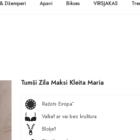
 & Džemperi
Apavi
Bikses
VIRSJAKAS
Tre
PASŪTĪT TŪLĪT! Prece tiks piegādāta 1-3 dienu laikā.
Kurpes
Džinsi
Jakas
Zābaki
Žaketes
Balerīnas
Sandales
Tumši Zila Maksi Kleita Maria
Ražots Eiropā
Valkāt ar vai bez krūštura
Bloķēt