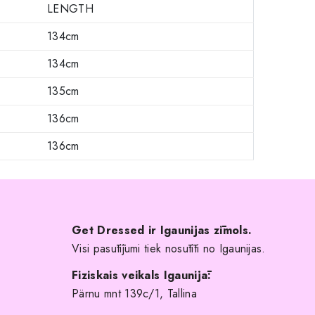
LENGTH
134cm
134cm
135cm
136cm
136cm
Get Dressed ir Igaunijas zīmols.
Visi pasūtījumi tiek nosūtīti no Igaunijas.
Fiziskais veikals Igaunijā:
Pärnu mnt 139c/1, Tallina