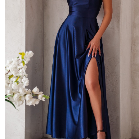
Midi kleitas
Vakarkleitas
Maxi kleitas
Skater kleitas
Mini kleitas
Adīt kleitas