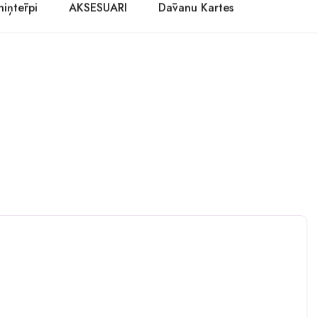
niņtērpi
AKSESUĀRI
Dāvanu Kartes