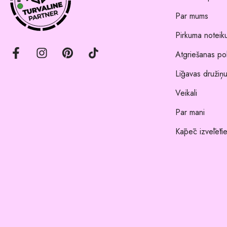
Par mums
Pirkuma noteik
Atgriešanas pol
Līgavas družiņu
Veikali
Par mani
Kāpēc izvēlēti