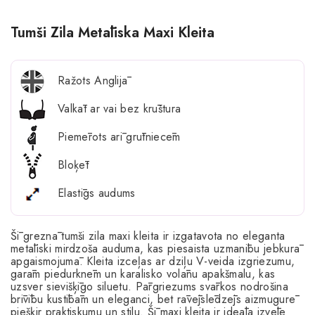
Tumši Zila Metāliska Maxi Kleita
Ražots Anglijā
Valkāt ar vai bez krūštura
Piemērots arī grūtniecēm
Bloķēt
Elastīgs audums
Šī greznā tumši zila maxi kleita ir izgatavota no eleganta
metāliski mirdzoša auduma, kas piesaista uzmanību jebkurā
apgaismojumā. Kleita izceļas ar dziļu V-veida izgriezumu,
garām piedurknēm un karalisko volānu apakšmalu, kas
uzsver sievišķīgo siluetu. Pārgriezums svārkos nodrošina
brīvību kustībām un eleganci, bet rāvējslēdzējs aizmugurē
piešķir praktiskumu un stilu. Šī maxi kleita ir ideāla izvēle