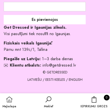
Līgavas družiņu kleitas
Veikali
Par mani
Get Dressed ir Igaunijas zīmols.
Kāpēc izvēlēties mūs?
Visi pasūtījumi tiek nosūtīti no Igaunijas.
Fiziskais veikals Igaunijā:
Pärnu mnt 139c/1, Tallina
Piegāde uz Latviju:
1–3 darba dienas
✉️
Klientu atbalsts:
info@getdressed.lv
© GETDRESSED
LATVIEŠU
/
EESTI KEELES
/
ENGLISH
0 
0
IEPIRKU
Mājaslapa
Meklēt
IEPIRKUMU GROZS