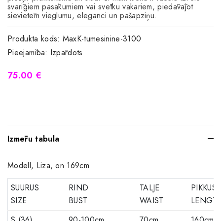
svarīgiem pasākumiem vai svētku vakariem, piedāvājot
sievietēm vieglumu, eleganci un pašapziņu.
Produkta kods:
MaxK-tumesinine-3100
Pieejamība:
Izpārdots
75.00 €
Izmēru tabula
Modell, Liza, on 169cm
SUURUS
RIND
TALJE
PIKKUS
SIZE
BUST
WAIST
LENGT
S (36)
90-100cm
70cm
160cm