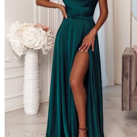
Midi kleitas
Vakarkleitas
Maxi kleitas
Skater kleitas
Mini kleitas
Adīt kleitas