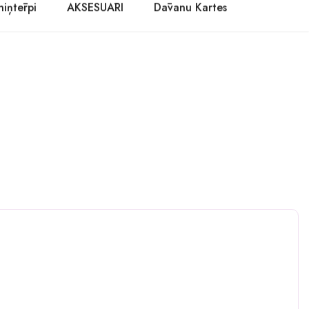
niņtērpi
AKSESUĀRI
Dāvanu Kartes