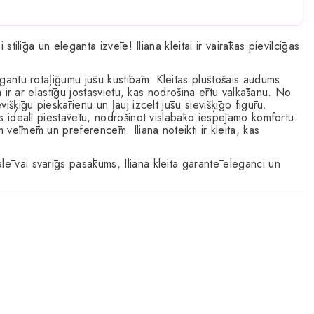
si stilīga un eleganta izvēle! Iliana kleitai ir vairākas pievilcīgas
legantu rotaļīgumu jūsu kustībām. Kleitas plūstošais audums
ita ir ar elastīgu jostasvietu, kas nodrošina ērtu valkāšanu. No
višķīgu pieskārienu un ļauj izcelt jūsu sievišķīgo figūru.
ums ideāli piestāvētu, nodrošinot vislabāko iespējamo komfortu.
m vēlmēm un preferencēm. Iliana noteikti ir kleita, kas
lē vai svarīgs pasākums, Iliana kleita garantē eleganci un