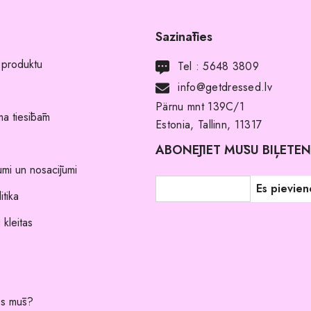
Sazināties
 produktu
Tel :
5648 3809
info@getdressed.lv
Pärnu mnt 139C/1
a tiesībām
Estonia, Tallinn, 11317
ABONĒJIET MŪSU BIĻETE
umi un nosacījumi
itika
 kleitas
es mūs?