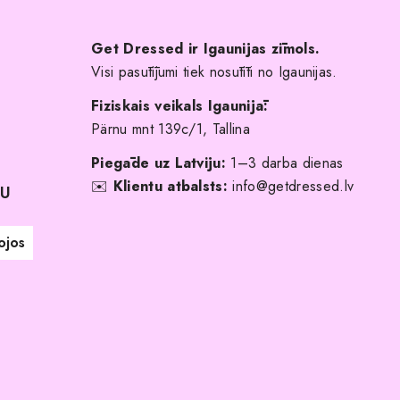
Get Dressed ir Igaunijas zīmols.
Visi pasūtījumi tiek nosūtīti no Igaunijas.
Fiziskais veikals Igaunijā:
Pärnu mnt 139c/1, Tallina
Piegāde uz Latviju:
1–3 darba dienas
✉️
Klientu atbalsts:
info@getdressed.lv
NU