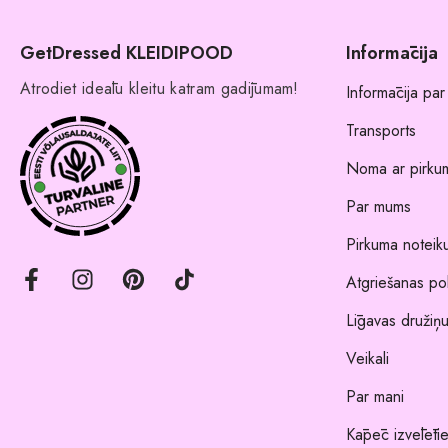
GetDressed KLEIDIPOOD
Informācija
Atrodiet ideālu kleitu katram gadījumam!
Informācija par
Transports
Noma ar pirkum
Par mums
Pirkuma noteik
Atgriešanas pol
Līgavas družiņu
Veikali
Par mani
Kāpēc izvēlēti