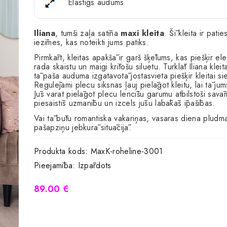
Elastīgs audums
Iliana
, tumši zaļa satīna
maxi kleita
. Šī kleita ir patie
iezīmes, kas noteikti jums patiks.
Pirmkārt, kleitas apakšā ir garš šķēlums, kas piešķir e
rada skaistu un maigi krītošu siluetu. Turklāt Iliana kle
tā paša auduma izgatavotā jostasvieta piešķir kleitai sie
Regulējami plecu siksnas ļauj pielāgot kleitu, lai tā j
Jūs varat pielāgot plecu lencīšu garumu atbilstoši savā
piesaistīs uzmanību un izcels jūsu labākās īpašības.
Vai tā būtu romantiska vakariņas, vasaras diena pludma
pašapziņu jebkurā situācijā.
Produkta kods:
MaxK-roheline-3001
Pieejamība:
Izpārdots
89.00 €