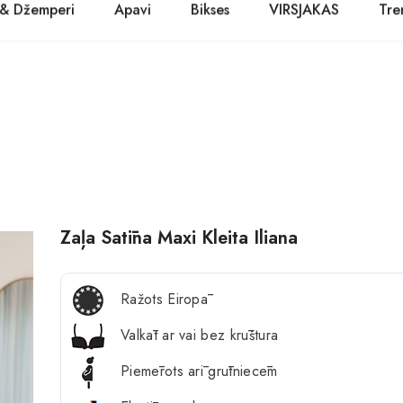
 & Džemperi
Apavi
Bikses
VIRSJAKAS
Tre
PASŪTĪT TŪLĪT! Prece tiks piegādāta 1-3 dienu laikā.
Kurpes
Džinsi
Jakas
Zābaki
Žaketes
Balerīnas
Sandales
Zaļa Satīna Maxi Kleita Iliana
Ražots Eiropā
Valkāt ar vai bez krūštura
Piemērots arī grūtniecēm