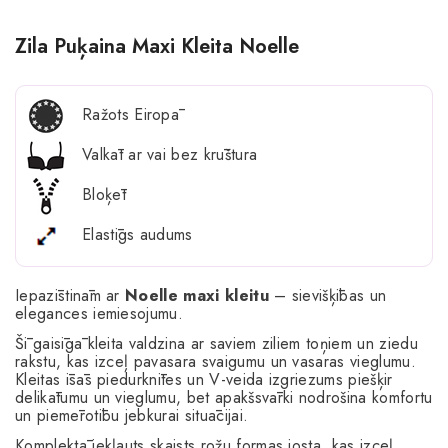
Zila Puķaina Maxi Kleita Noelle
Ražots Eiropā
Valkāt ar vai bez krūštura
Bloķēt
Elastīgs audums
Iepazīstinām ar
Noelle maxi kleitu
– sievišķības un
elegances iemiesojumu.
Šī gaisīgā kleita valdzina ar saviem ziliem toņiem un ziedu
rakstu, kas izceļ pavasara svaigumu un vasaras vieglumu.
Kleitas īsās piedurknītes un V-veida izgriezums piešķir
delikātumu un vieglumu, bet apakšsvārki nodrošina komfortu
un piemērotību jebkurai situācijai.
Komplektā iekļauts skaists rožu formas josta, kas izceļ