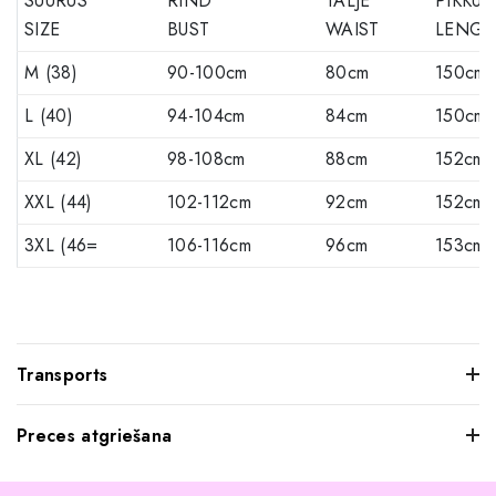
SUURUS
RIND
TALJE
PIKKUS
SIZE
BUST
WAIST
LENGT
M (38)
90-100cm
80cm
150cm
L (40)
94-104cm
84cm
150cm
XL (42)
98-108cm
88cm
152cm
XXL (44)
102-112cm
92cm
152cm
3XL (46=
106-116cm
96cm
153cm
Transports
Preces atgriešana
Mēs saprotam, ka dažkārt pasūtītie apģērbi var jūs neatstāt