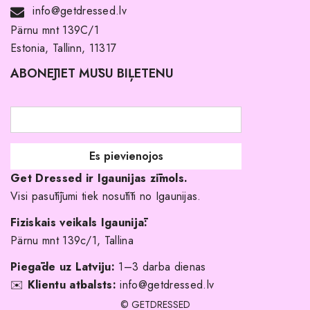
Noma ar pirkuma tiesībām
info@getdressed.lv
Par mums
Pärnu mnt 139C/1
Estonia, Tallinn, 11317
Pirkuma noteikumi un nosacījumi
ABONĒJIET MŪSU BIĻETENU
Atgriešanas politika
Līgavas družiņu kleitas
Veikali
Par mani
Get Dressed ir Igaunijas zīmols.
Kāpēc izvēlēties mūs?
Visi pasūtījumi tiek nosūtīti no Igaunijas.
Fiziskais veikals Igaunijā:
Pärnu mnt 139c/1, Tallina
Piegāde uz Latviju:
1–3 darba dienas
✉️
Klientu atbalsts:
info@getdressed.lv
© GETDRESSED