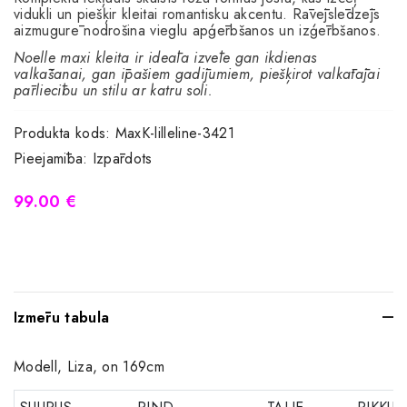
vidukli un piešķir kleitai romantisku akcentu. Rāvējslēdzējs
aizmugurē nodrošina vieglu apģērbšanos un izģērbšanos.
Noelle maxi kleita ir ideāla izvēle gan ikdienas
valkāšanai, gan īpašiem gadījumiem, piešķirot valkātājai
pārliecību un stilu ar katru soli.
Produkta kods:
MaxK-lilleline-3421
Pieejamība:
Izpārdots
99.00 €
Izmēru tabula
Modell, Liza, on 169cm