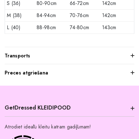
S (36)
80-90cm
66-72cm
142cm
M (38)
84-94cm
70-76cm
142cm
L (40)
88-98cm
74-80cm
143cm
Transports
Preces atgriešana
Mēs saprotam, ka dažkārt pasūtītie apģērbi var jūs neatstāt
iespaidu, kad tos pielaikojat. Neuztraucieties, jūs varat
atgriezt mums visus produktus, kurus nevēlaties paturēt.
GetDressed KLEIDIPOOD
Tomēr mēs lūdzam jūs ievērot šādus nosacījumus:
Preces ir jāatgriež 14 dienu laikā pēc piegādes.
Atrodiet ideālu kleitu katram gadījumam!
Produktiem jābūt nelietotiem un nemazgātiem.
Jūs varat lasīt vairāk par transportu.