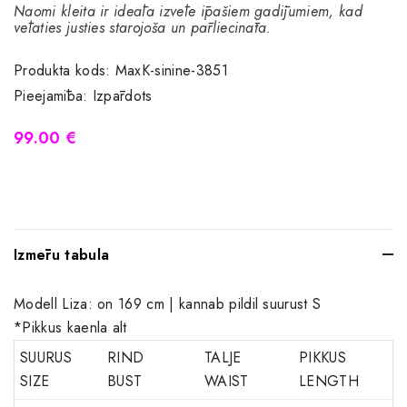
Naomi kleita ir ideāla izvēle īpašiem gadījumiem, kad
vēlaties justies starojoša un pārliecināta.
Produkta kods:
MaxK-sinine-3851
Pieejamība:
Izpārdots
99.00 €
Izmēru tabula
Modell Liza: on 169 cm | kannab pildil suurust S
*Pikkus kaenla alt
SUURUS
RIND
TALJE
PIKKUS
SIZE
BUST
WAIST
LENGTH