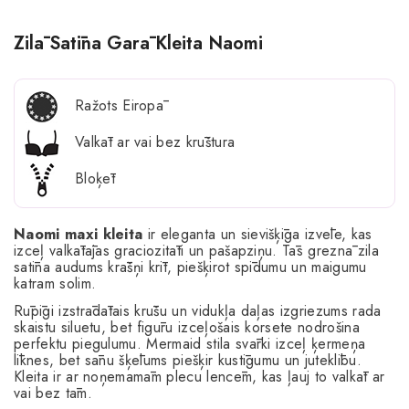
Zilā Satīna Garā Kleita Naomi
Ražots Eiropā
Valkāt ar vai bez krūštura
Bloķēt
Naomi maxi kleita
ir eleganta un sievišķīga izvēle, kas
izceļ valkātājas graciozitāti un pašapziņu. Tās greznā zila
satīna audums krāšņi krīt, piešķirot spīdumu un maigumu
katram solim.
Rūpīgi izstrādātais krūšu un vidukļa daļas izgriezums rada
skaistu siluetu, bet figūru izceļošais korsete nodrošina
perfektu piegulumu. Mermaid stila svārki izceļ ķermeņa
līknes, bet sānu šķēlums piešķir kustīgumu un juteklību.
Kleita ir ar noņemamām plecu lencēm, kas ļauj to valkāt ar
vai bez tām.