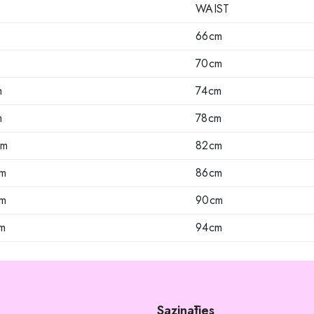
WAIST
66cm
70cm
m
74cm
m
78cm
cm
82cm
cm
86cm
cm
90cm
m
94cm
Sazināties