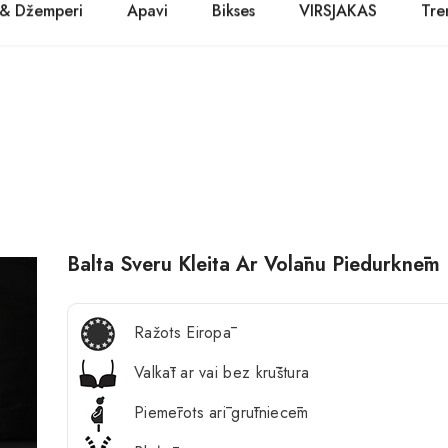
 & Džemperi
Apavi
Bikses
VIRSJAKAS
Tre
PASŪTĪT TŪLĪT! Prece tiks piegādāta 1-3 dienu laikā.
Kurpes
Džinsi
Jakas
Zābaki
Žaketes
Balerīnas
Sandales
Balta Sveru Kleita Ar Volānu Piedurknēm E
Ražots Eiropā
Valkāt ar vai bez krūštura
Piemērots arī grūtniecēm