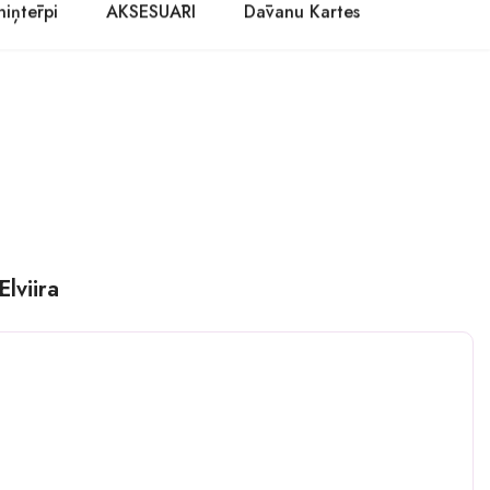
niņtērpi
AKSESUĀRI
Dāvanu Kartes
lviira