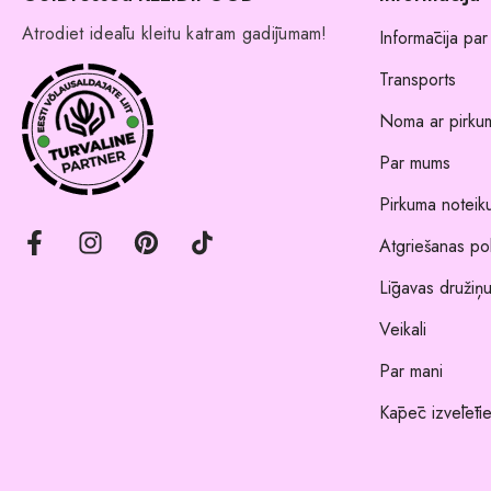
Atrodiet ideālu kleitu katram gadījumam!
Informācija par
Transports
Noma ar pirkum
Par mums
Pirkuma noteik
Atgriešanas pol
Līgavas družiņu
Veikali
Par mani
Kāpēc izvēlēti