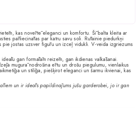
vietēm, kas novērtē eleganci un komfortu. Šī balta kleita ar
justies pārliecinātas par katru savu soli. Rūtainie piedurkņi
as pie jostas uzsver figūru un izceļ vidukli. V-veida izgriezums
 to ideālu gan formālām reizēm, gan ikdienas valkāšanai.
dzēja mugurā nodrošina ērtu un drošu piegulumu, vienlaikus
 laikmetīga un stilīga, piešķirot eleganci un šarmu ikvienai, kas
riāliem un ir ideāls papildinājums jūsu garderobei, jo ir gan