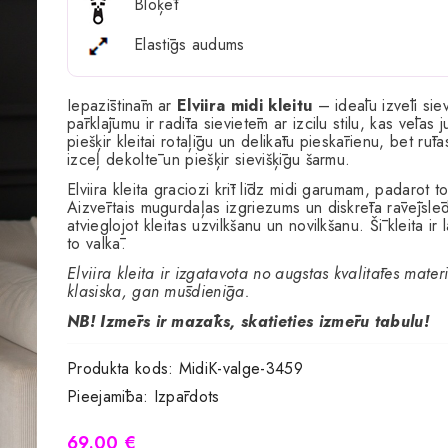
Bloķēt
Elastīgs audums
Iepazīstinām ar
Elviira midi kleitu
– ideālu izvēli sie
pārklājumu ir radīta sievietēm ar izcilu stilu, kas vēlas 
piešķir kleitai rotaļīgu un delikātu pieskārienu, bet rūt
izceļ dekoltē un piešķir sievišķīgu šarmu.
Elviira kleita graciozi krīt līdz midi garumam, padarot
Aizvērtais mugurdaļas izgriezums un diskrēta rāvējslē
atvieglojot kleitas uzvilkšanu un novilkšanu. Šī kleita ir
to valkā.
Elviira kleita ir izgatavota no augstas kvalitātes mate
klasiska, gan mūsdienīga.
NB! Izmērs ir mazāks, skatieties izmēru tabulu!
Produkta kods:
MidiK-valge-3459
Pieejamība:
Izpārdots
69.00 €