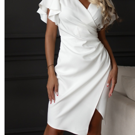
Midi kleitas
Vakarkleitas
Maxi kleitas
Skater kleitas
Mini kleitas
Adīt kleitas