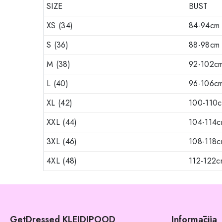
SIZE
BUST
XS (34)
84-94cm
S (36)
88-98cm
M (38)
92-102c
L (40)
96-106c
XL (42)
100-110
XXL (44)
104-114
3XL (46)
108-118
4XL (48)
112-122c
GetDressed KLEIDIPOOD
Informācija