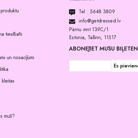
 produktu
Tel :
5648 3809
info@getdressed.lv
Pärnu mnt 139C/1
a tiesībām
Estonia, Tallinn, 11317
ABONĒJIET MŪSU BIĻETE
umi un nosacījumi
itika
 kleitas
es mūs?