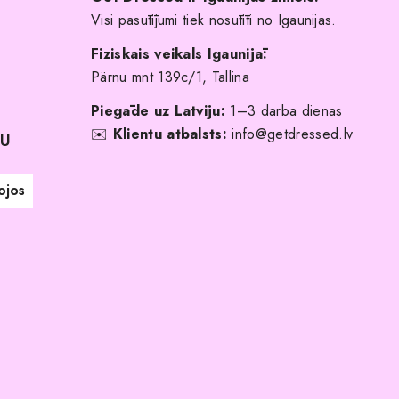
Visi pasūtījumi tiek nosūtīti no Igaunijas.
Fiziskais veikals Igaunijā:
Pärnu mnt 139c/1, Tallina
Piegāde uz Latviju:
1–3 darba dienas
✉️
Klientu atbalsts:
info@getdressed.lv
NU