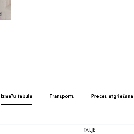
Izmēru tabula
Transports
Preces atgriešana
TALJE