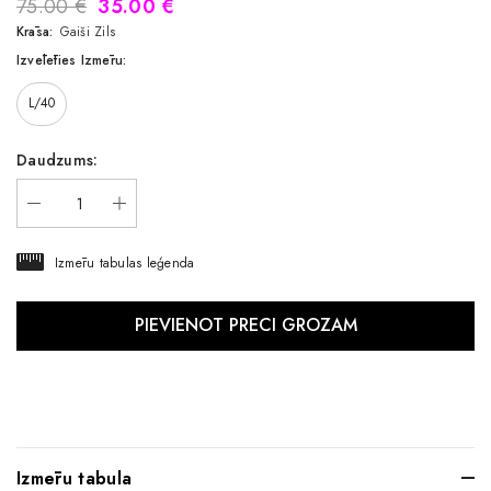
75.00 €
35.00 €
Krāsa:
Gaiši Zils
Izvēlēties Izmēru:
L/40
Daudzums:
Izmēru tabulas leģenda
Izmēru tabula