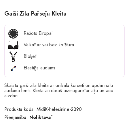
Gaiši Zila Pārsēju Kleita
Ražots Eiropā
Valkāt ar vai bez krūštura
Bloķēt
Elastīgs audums
Skaista gaiši zila kleita ar unikālu korseti un apdarinātu
auduma lenti. Kleita aizdarās aizmugurē ar āķu un acu
aizdari.
Produkta kods:
MidiK-helesinine-2390
Pieejamība:
Noliktavā