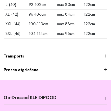
L (40)
92-102cm
max 80cm
122cm
XL (42)
96-106cm
max 84cm
122cm
XXL (44)
100-110cm
max 88cm
122cm
3XL (46)
104-114cm
max 96cm
122cm
Transports
Preces atgriešana
Mēs saprotam, ka dažkārt pasūtītie apģērbi var jūs neatstāt
iespaidu, kad tos pielaikojat. Neuztraucieties, jūs varat
atgriezt mums visus produktus, kurus nevēlaties paturēt.
GetDressed KLEIDIPOOD
Tomēr mēs lūdzam jūs ievērot šādus nosacījumus:
Preces ir jāatgriež 14 dienu laikā pēc piegādes.