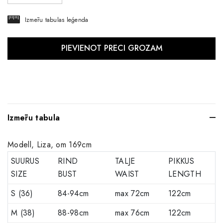
Izmēru tabulas leģenda
Izmēru tabula
Modell, Liza, om 169cm
SUURUS
RIND
TALJE
PIKKUS
SIZE
BUST
WAIST
LENGTH
S (36)
84-94cm
max 72cm
122cm
M (38)
88-98cm
max 76cm
122cm