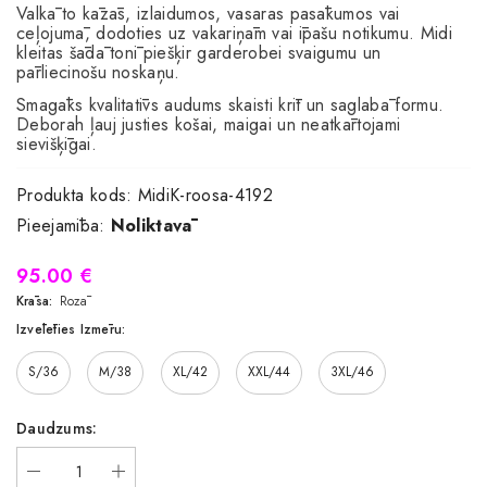
Valkā to kāzās, izlaidumos, vasaras pasākumos vai
ceļojumā, dodoties uz vakariņām vai īpašu notikumu. Midi
kleitas šādā tonī piešķir garderobei svaigumu un
pārliecinošu noskaņu.
Smagāks kvalitatīvs audums skaisti krīt un saglabā formu.
Deborah ļauj justies košai, maigai un neatkārtojami
sievišķīgai.
Produkta kods:
MidiK-roosa-4192
Pieejamība:
Noliktavā
95.00 €
Krāsa:
Rozā
Izvēlēties Izmēru:
S/36
M/38
XL/42
XXL/44
3XL/46
Daudzums: