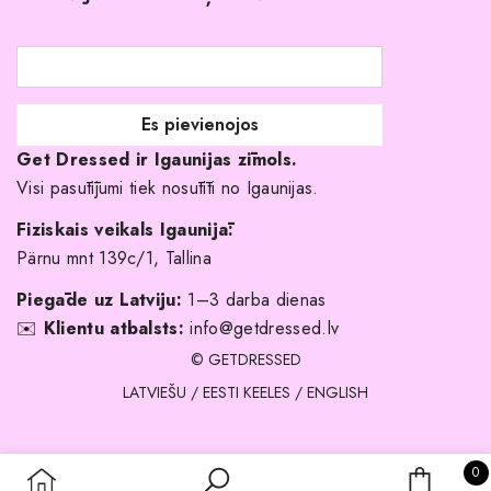
Atgriešanas politika
Līgavas družiņu kleitas
Veikali
Par mani
Get Dressed ir Igaunijas zīmols.
Kāpēc izvēlēties mūs?
Visi pasūtījumi tiek nosūtīti no Igaunijas.
Fiziskais veikals Igaunijā:
Pärnu mnt 139c/1, Tallina
Piegāde uz Latviju:
1–3 darba dienas
✉️
Klientu atbalsts:
info@getdressed.lv
© GETDRESSED
LATVIEŠU
/
EESTI KEELES
/
ENGLISH
0 
0
IEPIRKU