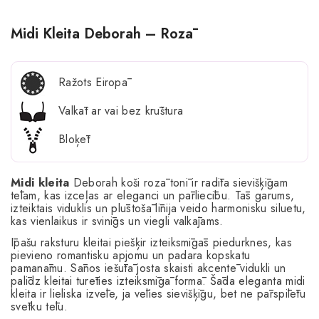
Midi Kleita Deborah – Rozā
Ražots Eiropā
Valkāt ar vai bez krūštura
Bloķēt
Midi kleita
Deborah koši rozā tonī ir radīta sievišķīgam
tēlam, kas izceļas ar eleganci un pārliecību. Tās garums,
izteiktais viduklis un plūstošā līnija veido harmonisku siluetu,
kas vienlaikus ir svinīgs un viegli valkājams.
Īpašu raksturu kleitai piešķir izteiksmīgās piedurknes, kas
pievieno romantisku apjomu un padara kopskatu
pamanāmu. Sānos iešūtā josta skaisti akcentē vidukli un
palīdz kleitai turēties izteiksmīgā formā. Šāda eleganta midi
kleita ir lieliska izvēle, ja vēlies sievišķīgu, bet ne pārspīlētu
svētku tēlu.