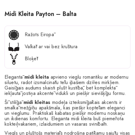
Midi Kleita Payton – Balta
Ražots Eiropā
Valkāt ar vai bez krūštura
Bloķēt
Elegantā
midi kleita
apvieno vieglu romantiku ar modernu
siluetu, radot izsmalcinātu tēlu īpašiem dzīves mirkļiem.
Gaisīgais audums skaisti plūst kustībā, bet komplektā
iekļautā jostiņa akcentē vidukli un piešķir sievišķīgu formu.
Šī stilīgā
midi kleitas
modeļa izteiksmīgākais akcents ir
smalkā mežģīņu apakšmala, kas piešķir koptēlam eleganci
un vieglumu. Praktiskās kabatas piešķir modernu noskaņu
un ikdienas komfortu. Eleganta midi kleita būs piemērota
kokteiļvakariem, izlaidumiem un vasaras svinībām.
Viegls un plūstošs materiāls nodrošina patīkamu sajūtu visas