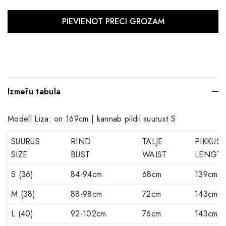
Izmēru tabula
Modell Liza: on 169cm | kannab pildil suurust S
SUURUS
RIND
TALJE
PIKKUS
SIZE
BUST
WAIST
LENGT
S (36)
84-94cm
68cm
139cm
M (38)
88-98cm
72cm
143cm
L (40)
92-102cm
76cm
143cm