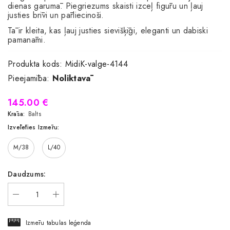
dienas garumā. Piegriezums skaisti izceļ figūru un ļauj
justies brīvi un pārliecinoši.
Tā ir kleita, kas ļauj justies sievišķīgi, eleganti un dabiski
pamanāmi.
Produkta kods:
MidiK-valge-4144
Pieejamība:
Noliktavā
145.00 €
Krāsa:
Balts
Izvēlēties Izmēru:
M/38
L/40
Daudzums:
Izmēru tabulas leģenda