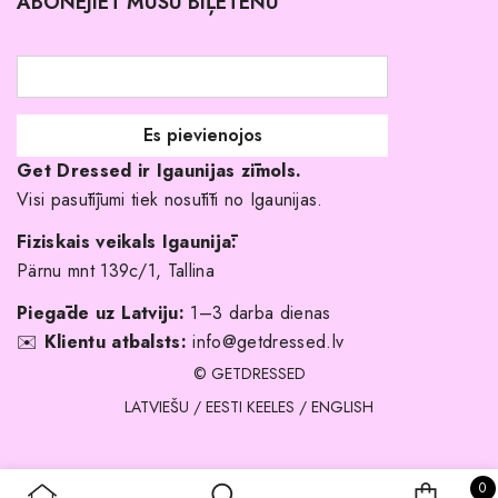
ABONĒJIET MŪSU BIĻETENU
Atgriešanas politika
Līgavas družiņu kleitas
Veikali
Par mani
Get Dressed ir Igaunijas zīmols.
Kāpēc izvēlēties mūs?
Visi pasūtījumi tiek nosūtīti no Igaunijas.
Fiziskais veikals Igaunijā:
Pärnu mnt 139c/1, Tallina
Piegāde uz Latviju:
1–3 darba dienas
✉️
Klientu atbalsts:
info@getdressed.lv
© GETDRESSED
LATVIEŠU
/
EESTI KEELES
/
ENGLISH
0 
0
IEPIRKU