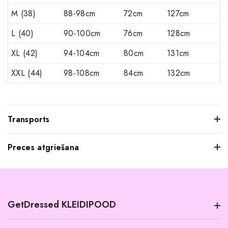
M (38)
88-98cm
72cm
127cm
L (40)
90-100cm
76cm
128cm
XL (42)
94-104cm
80cm
131cm
XXL (44)
98-108cm
84cm
132cm
Transports
Preces atgriešana
Mēs saprotam, ka dažkārt pasūtītie apģērbi var jūs neatstāt
iespaidu, kad tos pielaikojat. Neuztraucieties, jūs varat
atgriezt mums visus produktus, kurus nevēlaties paturēt.
GetDressed KLEIDIPOOD
Tomēr mēs lūdzam jūs ievērot šādus nosacījumus:
Preces ir jāatgriež 14 dienu laikā pēc piegādes.