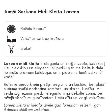
Tumši Sarkana Midi Kleita Loreen
Ražots Eiropā
Valkāt ar vai bez krūštura
Bloķēt
Loreen midi kleita
ir eleganta un stilīga izvēle, kas izceļ
jūsu sievišķību un eleganci. Šī potīšu garuma kleita ir daļa
no mūsu premium kolekcijas un ir pieejama tumši sarkanā
krāsā.
Rūtainie piedurknēm piešķir vieglumu un kustību, bet plašā
auduma svārki nodrošina komfortu un skaistu kustību. V-
veida izgriezums piešķir elegantu līniju dekoltē zonai, bet
rāvējslēdzējs mugurā padara kleitu ērtu un viegli valkājamu.
Loreen kleita ir ideāla izvēle gan formālām reizēm, gan
ikdienas stilīgam izskatam.