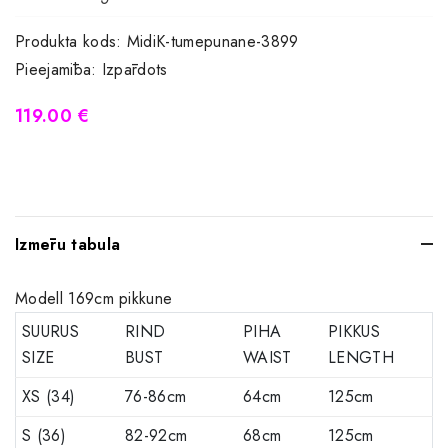
Produkta kods:
MidiK-tumepunane-3899
Pieejamība:
Izpārdots
119.00 €
Izmēru tabula
Modell 169cm pikkune
SUURUS
RIND
PIHA
PIKKUS
SIZE
BUST
WAIST
LENGTH
XS (34)
76-86cm
64cm
125cm
S (36)
82-92cm
68cm
125cm