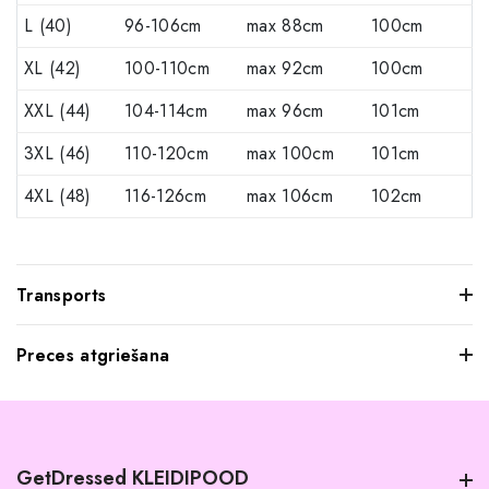
L (40)
96-106cm
max 88cm
100cm
XL (42)
100-110cm
max 92cm
100cm
XXL (44)
104-114cm
max 96cm
101cm
3XL (46)
110-120cm
max 100cm
101cm
4XL (48)
116-126cm
max 106cm
102cm
Transports
Preces atgriešana
Mēs saprotam, ka dažkārt pasūtītie apģērbi var jūs neatstāt
iespaidu, kad tos pielaikojat. Neuztraucieties, jūs varat
atgriezt mums visus produktus, kurus nevēlaties paturēt.
GetDressed KLEIDIPOOD