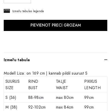
Izmēru tabulas leģenda
Izmēru tabula
Modell Liza: on 169 cm | kannab pildil suurust S
SUURUS
RIND
TALJE
PIKKUS
SIZE
BUST
WAIST
LENGTH
S (36)
88-98cm
max 80cm
99cm
M (38)
92-102cm
max 84cm
99cm