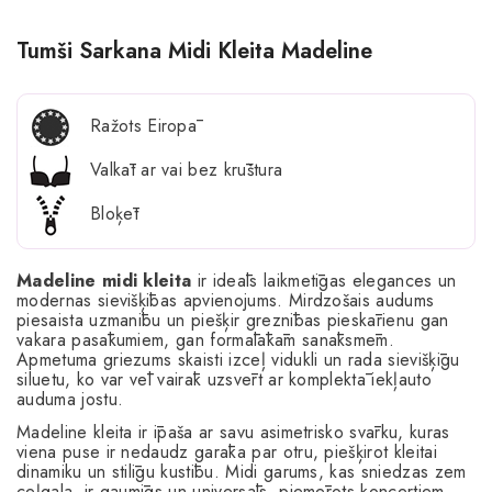
Tumši Sarkana Midi Kleita Madeline
Ražots Eiropā
Valkāt ar vai bez krūštura
Bloķēt
Madeline midi kleita
ir ideāls laikmetīgas elegances un
modernas sievišķības apvienojums. Mirdzošais audums
piesaista uzmanību un piešķir greznības pieskārienu gan
vakara pasākumiem, gan formālākām sanāksmēm.
Apmetuma griezums skaisti izceļ vidukli un rada sievišķīgu
siluetu, ko var vēl vairāk uzsvērt ar komplektā iekļauto
auduma jostu.
Madeline kleita ir īpaša ar savu asimetrisko svārku, kuras
viena puse ir nedaudz garāka par otru, piešķirot kleitai
dinamiku un stilīgu kustību. Midi garums, kas sniedzas zem
ceļgala, ir gaumīgs un universāls, piemērots koncertiem,