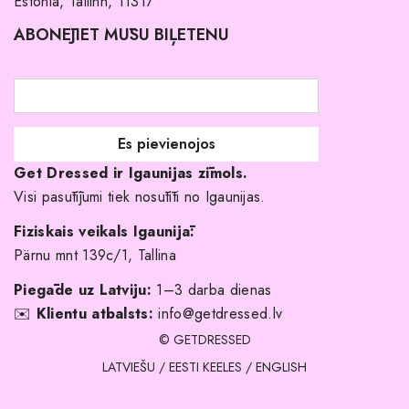
Estonia, Tallinn, 11317
Pirkuma noteikumi un nosacījumi
ABONĒJIET MŪSU BIĻETENU
Atgriešanas politika
Līgavas družiņu kleitas
Veikali
Par mani
Get Dressed ir Igaunijas zīmols.
Kāpēc izvēlēties mūs?
Visi pasūtījumi tiek nosūtīti no Igaunijas.
Fiziskais veikals Igaunijā:
Pärnu mnt 139c/1, Tallina
Piegāde uz Latviju:
1–3 darba dienas
✉️
Klientu atbalsts:
info@getdressed.lv
© GETDRESSED
LATVIEŠU
/
EESTI KEELES
/
ENGLISH