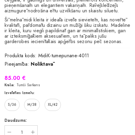
pieņemšanām un elegantiem vakariņām. Rāvējslēdzējs
aizmugurē nodrošina ērtu uzvilkšanu un skaistu siluetu.
Šī melnā midi kleita ir ideāla izvēle sievietēm, kas novērtē
kvalitāti, pārdomātu dizainu un mūžīgi šiku izskatu. Madeline
ir kleita, kuru viegli papildināt gan ar minimālistiskiem, gan
ar izteiksmīgākiem aksesuāriem, un tā paliks jūsu
garderobes iecienītākais apģērbs sezonu pēc sezonas.
Produkta kods:
MidiK-tumepunane-4011
Pieejamība:
Noliktavā
85.00 €
Krāsa:
Tumši Sarkans
Izvēlēties Izmēru:
S/36
M/38
XL/42
Daudzums: