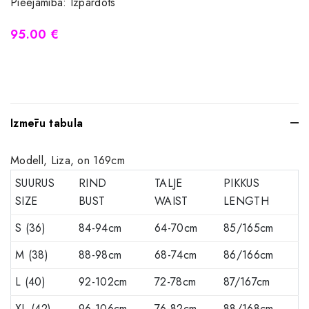
Pieejamība:
Izpārdots
95.00 €
Izmēru tabula
Modell, Liza, on 169cm
SUURUS
RIND
TALJE
PIKKUS
SIZE
BUST
WAIST
LENGTH
S (36)
84-94cm
64-70cm
85/165cm
M (38)
88-98cm
68-74cm
86/166cm
L (40)
92-102cm
72-78cm
87/167cm
XL (42)
96-106cm
76-82cm
88/168cm