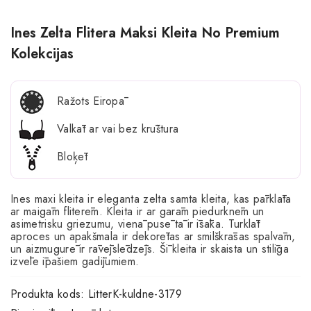
Ines Zelta Flitera Maksi Kleita No Premium
Kolekcijas
Ražots Eiropā
Valkāt ar vai bez krūštura
Bloķēt
Ines maxi kleita ir eleganta zelta samta kleita, kas pārklāta
ar maigām fliterēm. Kleita ir ar garām piedurknēm un
asimetrisku griezumu, vienā pusē tā ir īsāka. Turklāt
aproces un apakšmala ir dekorētas ar smilškrāsas spalvām,
un aizmugurē ir rāvējslēdzējs. Šī kleita ir skaista un stilīga
izvēle īpašiem gadījumiem.
Produkta kods:
LitterK-kuldne-3179