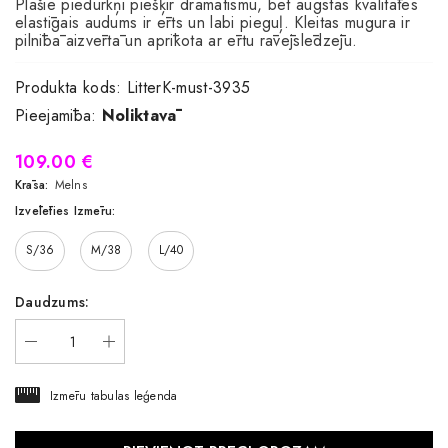
Plašie piedurkņi piešķir dramatismu, bet augstas kvalitātes
elastīgais audums ir ērts un labi pieguļ. Kleitas mugura ir
pilnībā aizvērtā un aprīkota ar ērtu rāvējslēdzēju.
Produkta kods:
LitterK-must-3935
Pieejamība:
Noliktavā
109.00 €
Krāsa:
Melns
Izvēlēties Izmēru:
S/36
M/38
L/40
Daudzums:
Izmēru tabulas leģenda