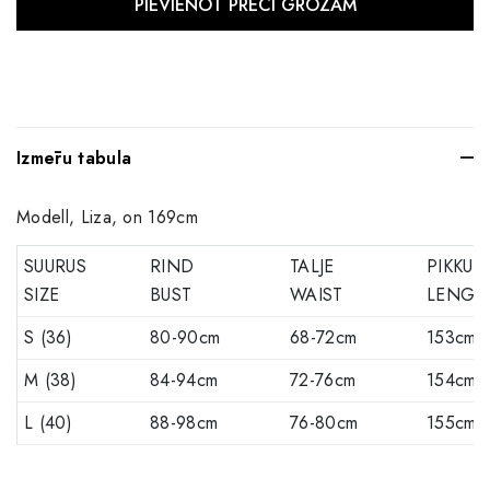
Izmēru tabula
Modell, Liza, on 169cm
SUURUS
RIND
TALJE
PIKKUS
SIZE
BUST
WAIST
LENGT
S (36)
80-90cm
68-72cm
153cm
M (38)
84-94cm
72-76cm
154cm
L (40)
88-98cm
76-80cm
155cm