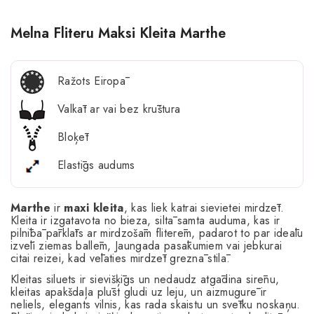
Melna Fliteru Maksi Kleita Marthe
Ražots Eiropā
Valkāt ar vai bez krūštura
Bloķēt
Elastīgs audums
Marthe
ir
maxi kleita
, kas liek katrai sievietei mirdzēt.
Kleita ir izgatavota no bieza, siltā samta auduma, kas ir
pilnībā pārklāts ar mirdzošām fliterēm, padarot to par ideālu
izvēli ziemas ballēm, Jaungada pasākumiem vai jebkurai
citai reizei, kad vēlaties mirdzēt greznā stilā.
Kleitas siluets ir sievišķīgs un nedaudz atgādina sirēnu,
kleitas apakšdaļa plūst gludi uz leju, un aizmugurē ir
neliels, elegants vilnis, kas rada skaistu un svētku noskaņu.