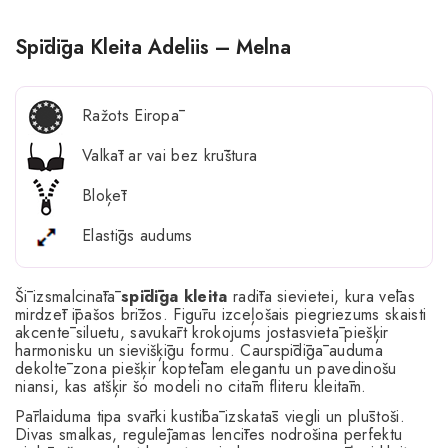
Spīdīga Kleita Adeliis – Melna
Ražots Eiropā
Valkāt ar vai bez krūštura
Bloķēt
Elastīgs audums
Šī izsmalcinātā
spīdīga kleita
radīta sievietei, kura vēlas
mirdzēt īpašos brīžos. Figūru izceļošais piegriezums skaisti
akcentē siluetu, savukārt krokojums jostasvietā piešķir
harmonisku un sievišķīgu formu. Caurspīdīgā auduma
dekoltē zona piešķir koptēlam elegantu un pavedinošu
niansi, kas atšķir šo modeli no citām fliteru kleitām.
Pārlaiduma tipa svārki kustībā izskatās viegli un plūstoši.
Divas smalkas, regulējamas lencītes nodrošina perfektu