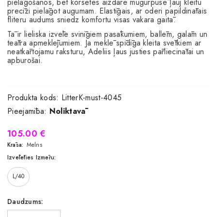
pielāgošanos, bet korsetes aizdare mugurpusē ļauj kleitu
precīzi pielāgot augumam. Elastīgais, ar oderi papildinātais
fliteru audums sniedz komfortu visas vakara gaitā.
Tā ir lieliska izvēle svinīgiem pasākumiem, ballēm, galām un
teātra apmeklējumiem. Ja meklē spīdīga kleita svētkiem ar
neatkārtojamu raksturu, Adeliis ļaus justies pārliecinātai un
apburošai.
Produkta kods:
LitterK-must-4045
Pieejamība:
Noliktavā
105.00 €
Krāsa:
Melns
Izvēlēties Izmēru:
L/40
Daudzums: