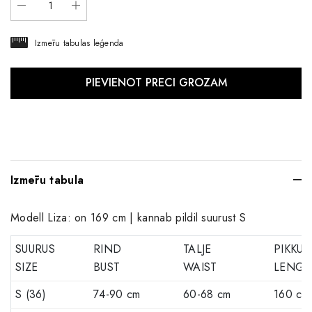
Izmēru tabulas leģenda
Izmēru tabula
Modell Liza: on 169 cm | kannab pildil suurust S
SUURUS
RIND
TALJE
PIKKUS
SIZE
BUST
WAIST
LENGT
S (36)
74-90 cm
60-68 cm
160 cm