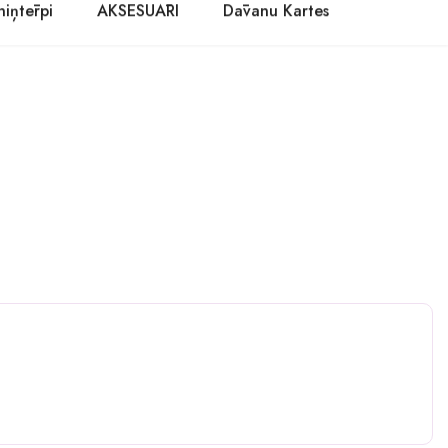
niņtērpi
AKSESUĀRI
Dāvanu Kartes