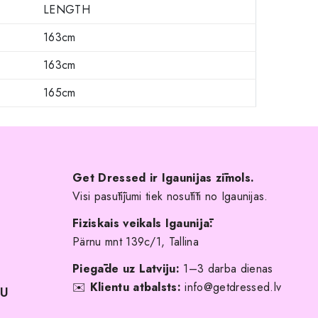
LENGTH
163cm
163cm
165cm
Get Dressed ir Igaunijas zīmols.
Visi pasūtījumi tiek nosūtīti no Igaunijas.
Fiziskais veikals Igaunijā:
Pärnu mnt 139c/1, Tallina
Piegāde uz Latviju:
1–3 darba dienas
✉️
Klientu atbalsts:
info@getdressed.lv
NU