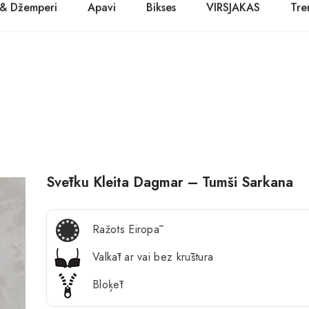
 & Džemperi
Apavi
Bikses
VIRSJAKAS
Tre
PASŪTĪT TŪLĪT! Prece tiks piegādāta 1-3 dienu laikā.
Kurpes
Džinsi
Jakas
Zābaki
Žaketes
Balerīnas
Sandales
Svētku Kleita Dagmar – Tumši Sarkana
Ražots Eiropā
Valkāt ar vai bez krūštura
Bloķēt