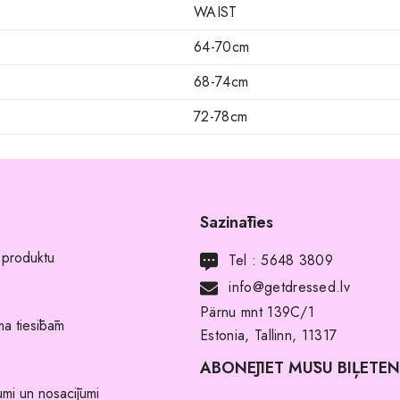
WAIST
64-70cm
68-74cm
72-78cm
Sazināties
 produktu
Tel :
5648 3809
info@getdressed.lv
Pärnu mnt 139C/1
a tiesībām
Estonia, Tallinn, 11317
ABONĒJIET MŪSU BIĻETE
umi un nosacījumi