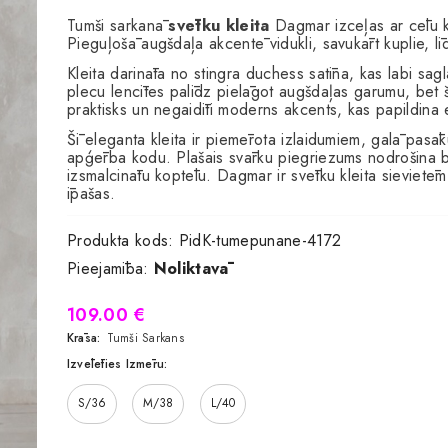
Tumši sarkanā
svētku kleita
Dagmar izceļas ar cēlu k
Pieguļošā augšdaļa akcentē vidukli, savukārt kuplie, līd
Kleita darināta no stingra duchess satīna, kas labi sa
plecu lencītes palīdz pielāgot augšdaļas garumu, bet
praktisks un negaidīti moderns akcents, kas papildina 
Šī eleganta kleita ir piemērota izlaidumiem, galā pas
apģērba kodu. Plašais svārku piegriezums nodrošina br
izsmalcinātu koptēlu. Dagmar ir svētku kleita sievietēm
īpašas.
Produkta kods:
PidK-tumepunane-4172
Pieejamība:
Noliktavā
109.00 €
Krāsa:
Tumši Sarkans
Izvēlēties Izmēru:
S/36
M/38
L/40