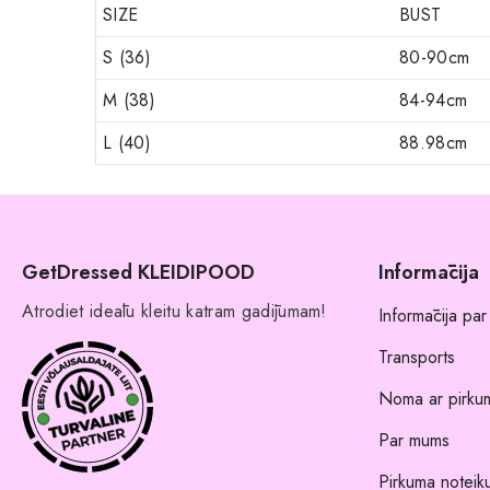
SIZE
BUST
S (36)
80-90cm
M (38)
84-94cm
L (40)
88.98cm
GetDressed KLEIDIPOOD
Informācija
Atrodiet ideālu kleitu katram gadījumam!
Informācija par
Transports
Noma ar pirkum
Par mums
Pirkuma noteik