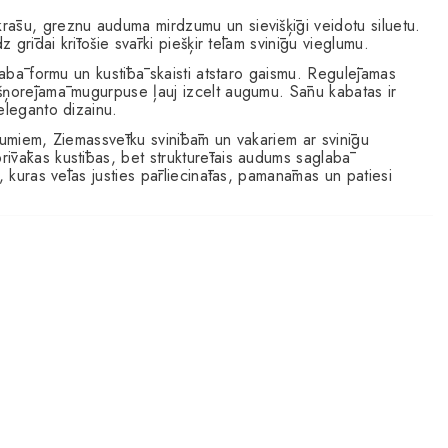
rāsu, greznu auduma mirdzumu un sievišķīgi veidotu siluetu.
z grīdai krītošie svārki piešķir tēlam svinīgu vieglumu.
glabā formu un kustībā skaisti atstaro gaismu. Regulējamas
 šņorējamā mugurpuse ļauj izcelt augumu. Sānu kabatas ir
eleganto dizainu.
ākumiem, Ziemassvētku svinībām un vakariem ar svinīgu
īvākas kustības, bet strukturētais audums saglabā
, kuras vēlas justies pārliecinātas, pamanāmas un patiesi