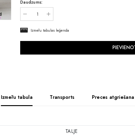
Daudzums:
Izmēru tabulas leģenda
Izmēru tabula
Transports
Preces atgriešana
TALJE