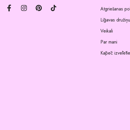
Atgriešanas pol
Līgavas družiņu
Veikali
Par mani
Kāpēc izvēlēti