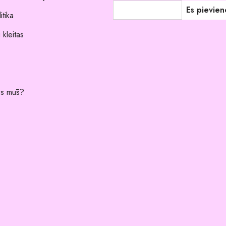
itika
 kleitas
es mūs?