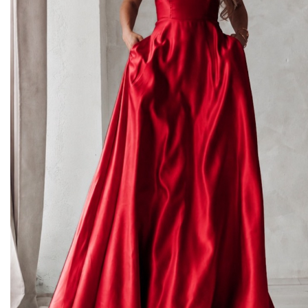
Midi kleitas
Vakarkleitas
Maxi kleitas
Skater kleitas
Mini kleitas
Adīt kleitas