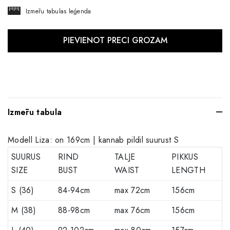
Izmēru tabulas leģenda
Izmēru tabula
Modell Liza: on 169cm | kannab pildil suurust S
SUURUS
RIND
TALJE
PIKKUS
SIZE
BUST
WAIST
LENGTH
S (36)
84-94cm
max 72cm
156cm
M (38)
88-98cm
max 76cm
156cm