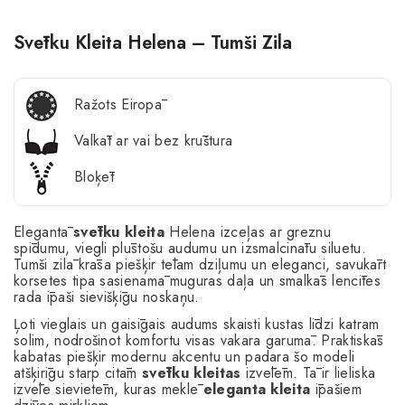
Svētku Kleita Helena – Tumši Zila
Ražots Eiropā
Valkāt ar vai bez krūštura
Bloķēt
Elegantā
svētku kleita
Helena izceļas ar greznu
spīdumu, viegli plūstošu audumu un izsmalcinātu siluetu.
Tumši zilā krāsa piešķir tēlam dziļumu un eleganci, savukārt
korsetes tipa sasienamā muguras daļa un smalkās lencītes
rada īpaši sievišķīgu noskaņu.
Ļoti vieglais un gaisīgais audums skaisti kustas līdzi katram
solim, nodrošinot komfortu visas vakara garumā. Praktiskās
kabatas piešķir modernu akcentu un padara šo modeli
atšķirīgu starp citām
svētku kleitas
izvēlēm. Tā ir lieliska
izvēle sievietēm, kuras meklē
eleganta kleita
īpašiem