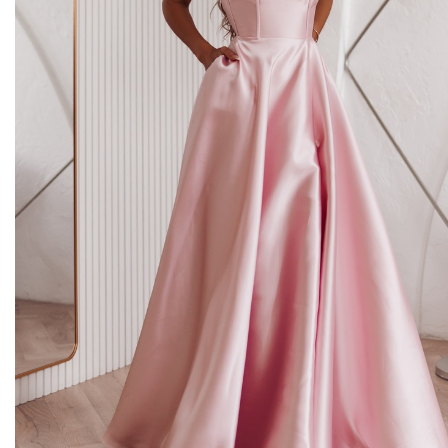
Midi kleitas
Vakarkleitas
Maxi kleitas
Skater kleitas
Mini kleitas
Adīt kleitas