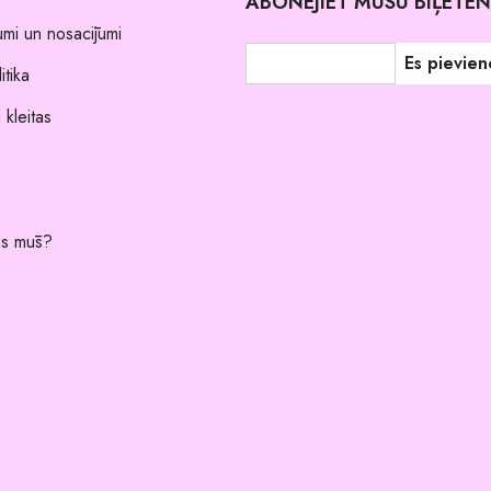
ABONĒJIET MŪSU BIĻETE
umi un nosacījumi
itika
 kleitas
es mūs?