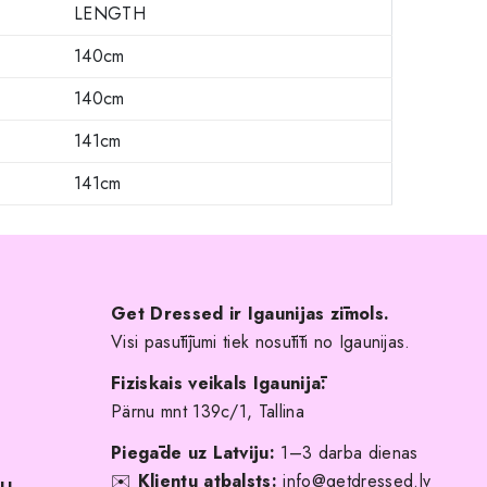
LENGTH
140cm
140cm
141cm
141cm
Get Dressed ir Igaunijas zīmols.
Visi pasūtījumi tiek nosūtīti no Igaunijas.
Fiziskais veikals Igaunijā:
Pärnu mnt 139c/1, Tallina
Piegāde uz Latviju:
1–3 darba dienas
✉️
Klientu atbalsts:
info@getdressed.lv