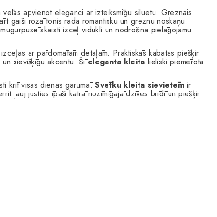
ra vēlas apvienot eleganci ar izteiksmīgu siluetu. Greznais
rt gaiši rozā tonis rada romantisku un greznu noskaņu.
 mugurpusē skaisti izceļ vidukli un nodrošina pielāgojamu
 izceļas ar pārdomātām detaļām. Praktiskās kabatas piešķir
 un sievišķīgu akcentu. Šī
eleganta kleita
lieliski piemērota
sti krīt visas dienas garumā.
Svētku kleita sievietēm
ir
rit ļauj justies īpaši katrā nozīmīgajā dzīves brīdī un piešķir