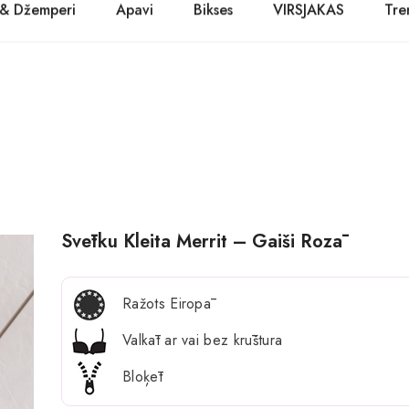
 & Džemperi
Apavi
Bikses
VIRSJAKAS
Tre
PASŪTĪT TŪLĪT! Prece tiks piegādāta 1-3 dienu laikā.
Kurpes
Džinsi
Jakas
Zābaki
Žaketes
Balerīnas
Sandales
Svētku Kleita Merrit – Gaiši Rozā
Ražots Eiropā
Valkāt ar vai bez krūštura
Bloķēt