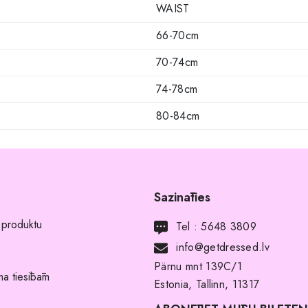
WAIST
66-70cm
70-74cm
74-78cm
80-84cm
Sazināties
 produktu
Tel :
5648 3809
info@getdressed.lv
Pärnu mnt 139C/1
a tiesībām
Estonia, Tallinn, 11317