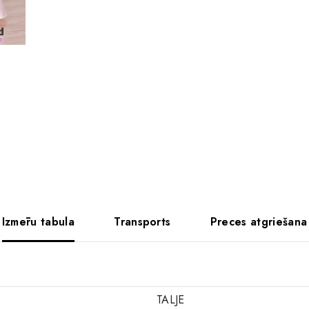
Izmēru tabula
Transports
Preces atgriešana
TALJE