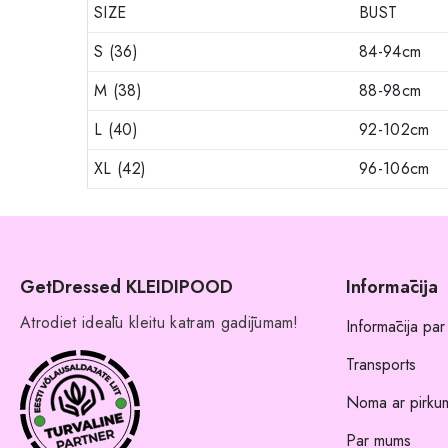
SIZE
BUST
S (36)
84-94cm
M (38)
88-98cm
L (40)
92-102cm
XL (42)
96-106cm
GetDressed KLEIDIPOOD
Informācija
Atrodiet ideālu kleitu katram gadījumam!
Informācija par
Transports
Noma ar pirkum
Par mums