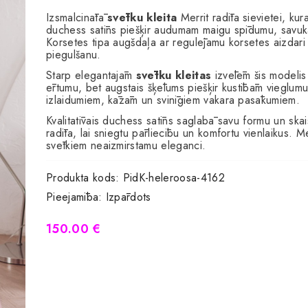
Izsmalcinātā
svētku kleita
Merrit radīta sievietei, ku
duchess satīns piešķir audumam maigu spīdumu, savukā
Korsetes tipa augšdaļa ar regulējamu korsetes aizdari
piegulšanu.
Starp elegantajām
svētku kleitas
izvēlēm šis modelis
ērtumu, bet augstais šķēlums piešķir kustībām vieglumu
izlaidumiem, kāzām un svinīgiem vakara pasākumiem.
Kvalitatīvais duchess satīns saglabā savu formu un skai
radīta, lai sniegtu pārliecību un komfortu vienlaikus. Mer
svētkiem neaizmirstamu eleganci.
Produkta kods:
PidK-heleroosa-4162
Pieejamība:
Izpārdots
150.00 €