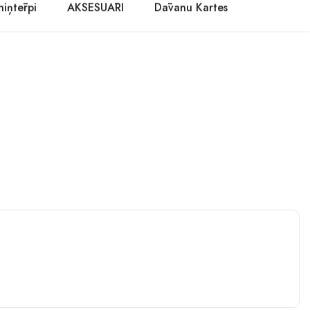
niņtērpi
AKSESUĀRI
Dāvanu Kartes