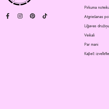
Pirkuma noteik
Atgriešanas pol
Līgavas družiņu
Veikali
Par mani
Kāpēc izvēlēti