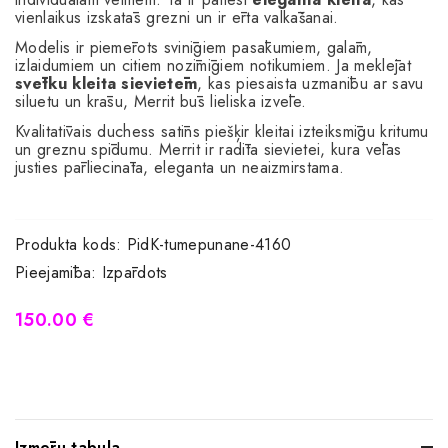
vienlaikus izskatās grezni un ir ērta valkāšanai.
Modelis ir piemērots svinīgiem pasākumiem, galām,
izlaidumiem un citiem nozīmīgiem notikumiem. Ja meklējat
svētku kleita sievietēm
, kas piesaista uzmanību ar savu
siluetu un krāsu, Merrit būs lieliska izvēle.
Kvalitatīvais duchess satīns piešķir kleitai izteiksmīgu kritumu
un greznu spīdumu. Merrit ir radīta sievietei, kura vēlas
justies pārliecināta, eleganta un neaizmirstama.
Produkta kods:
PidK-tumepunane-4160
Pieejamība:
Izpārdots
150.00 €
Izmēru tabula