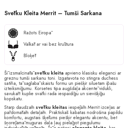
Svētku Kleita Merrit – Tumši Sarkana
Ražots Eiropā
Valkāt ar vai bez krūštura
Bloķēt
Šī izsmalcinātā
svētku kleita
apvieno klasisku eleganci ar
greznu tumši sarkanu toni. Izgatavota no stingra duchess
satīna, tā saglabā skaistu formu un piešķir siluetam īpašu
izteiksmīgumu. Korsetes tipa augšdaļa akcentē vidukli,
savukārt kuplie svārki rada iespaidīgu un sievišķīgu
kopskatu.
Starp daudzām
svētku kleitas
iespējām Merrit izceļas ar
pārdomātām detaļām. Praktiskās kabatas nodrošina papildu
komfortu, augstais šķēlums piešķir elegantu akcentu, bet
šņorējamā muguras daļa ļauj pielāgot piegulumu
individuālām vēlmēm. Tā ir patiesi
eleganta kleita
, kas