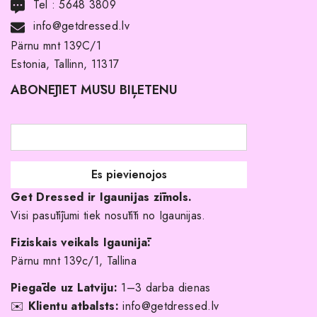
Tel :
5648 3809
Noma ar pirkuma tiesībām
info@getdressed.lv
Par mums
Pärnu mnt 139C/1
Estonia, Tallinn, 11317
Pirkuma noteikumi un nosacījumi
ABONĒJIET MŪSU BIĻETENU
Atgriešanas politika
Līgavas družiņu kleitas
Veikali
Par mani
Get Dressed ir Igaunijas zīmols.
Kāpēc izvēlēties mūs?
Visi pasūtījumi tiek nosūtīti no Igaunijas.
Fiziskais veikals Igaunijā:
Pärnu mnt 139c/1, Tallina
Piegāde uz Latviju:
1–3 darba dienas
✉️
Klientu atbalsts:
info@getdressed.lv