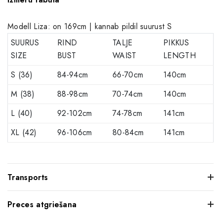
Modell Liza: on 169cm | kannab pildil suurust S
SUURUS
RIND
TALJE
PIKKUS
SIZE
BUST
WAIST
LENGTH
S (36)
84-94cm
66-70cm
140cm
M (38)
88-98cm
70-74cm
140cm
L (40)
92-102cm
74-78cm
141cm
XL (42)
96-106cm
80-84cm
141cm
Transports
Preces atgriešana