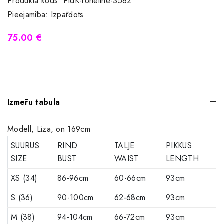
Produkta kods:
PidK-roheline-3582
Pieejamība:
Izpārdots
75.00 €
Izmēru tabula
Modell, Liza, on 169cm
SUURUS
RIND
TALJE
PIKKUS
SIZE
BUST
WAIST
LENGTH
XS (34)
86-96cm
60-66cm
93cm
S (36)
90-100cm
62-68cm
93cm
M (38)
94-104cm
66-72cm
93cm