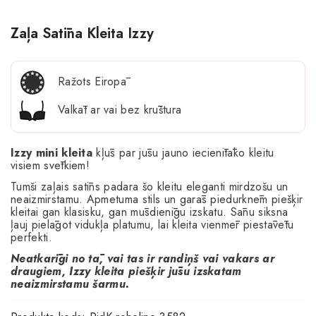
Zaļa Satīna Kleita Izzy
Ražots Eiropā
Valkāt ar vai bez krūštura
Izzy mini kleita
kļūs par jūsu jauno iecienītāko kleitu
visiem svētkiem!
Tumši zaļais satīns padara šo kleitu eleganti mirdzošu un
neaizmirstamu. Apmetuma stils un garās piedurknēm piešķir
kleitai gan klasisku, gan mūsdienīgu izskatu. Sānu siksna
ļauj pielāgot vidukļa platumu, lai kleita vienmēr piestāvētu
perfekti.
Neatkarīgi no tā, vai tas ir randiņš vai vakars ar
draugiem, Izzy kleita piešķir jūsu izskatam
neaizmirstamu šarmu.